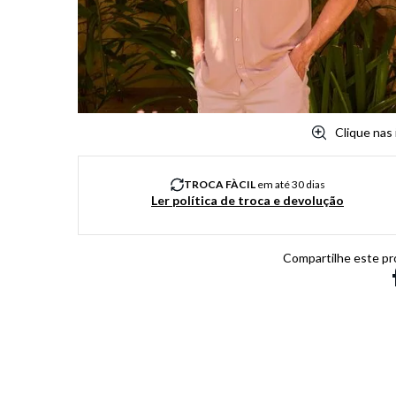
8
º
salto
9
º
chuteira
10
º
new balance
Clique nas
TROCA FÀCIL
em até 30 dias
Ler política de troca e devolução
Compartilhe este pr