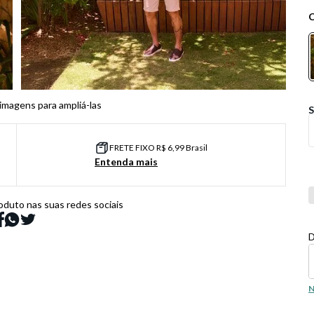
 imagens para ampliá-las
FRETE FIXO R$ 6,99 Brasil
Entenda mais
Co
oduto nas suas redes sociais
D
N