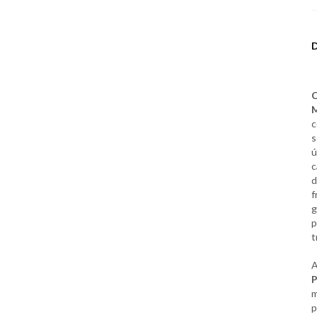
C
M
c
s
ú
c
d
f
g
p
t
P
m
p