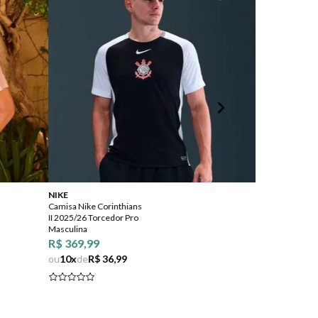
NIKE
Adidas
Camisa Nike Corinthians
Camisa Adidas 
II 2025/26 Torcedor Pro
Third 25/26 Tor
Masculina
Masculina
R$ 369,99
R$ 399,99
ou
10
x
de
R$ 36,99
ou
10
x
de
R$ 3