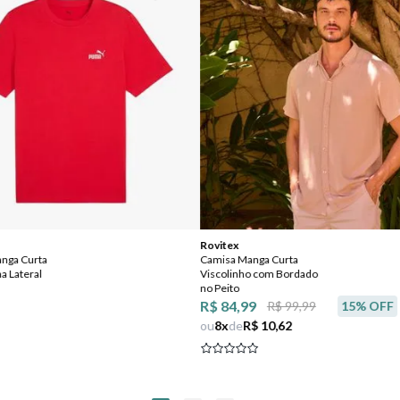
Rovitex
nga Curta
Camisa Manga Curta
a Lateral
Viscolinho com Bordado
no Peito
R$ 84,99
R$ 99,99
15
% OFF
ou
8
x
de
R$ 10,62