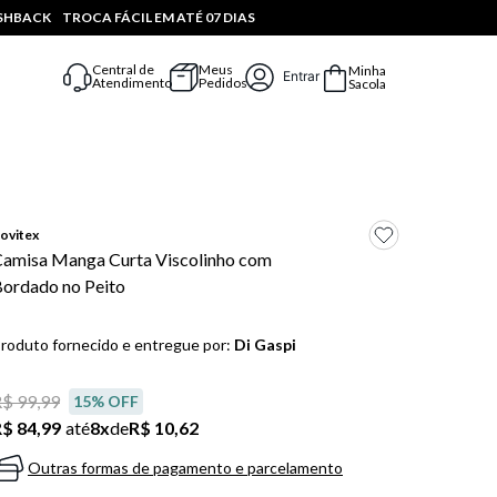
ASHBACK
TROCA FÁCIL EM ATÉ 07 DIAS
Central de
Meus
Minha
Entrar
Atendimento
Pedidos
Sacola
ovitex
amisa Manga Curta Viscolinho com
ordado no Peito
roduto fornecido e entregue por:
Di Gaspi
$ 99,99
15
% OFF
$ 84,99
até
8
x
de
R$ 10,62
Outras formas de pagamento e parcelamento