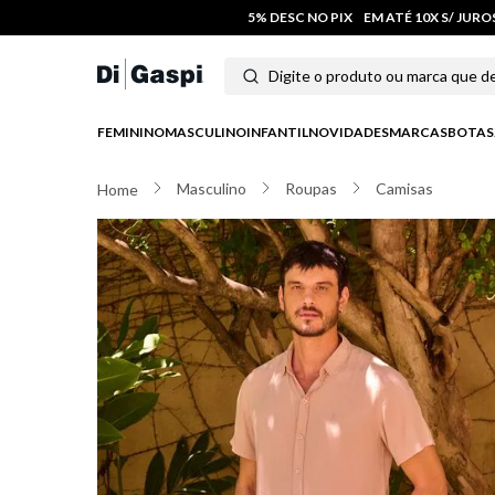
5% DESC NO PIX
EM ATÉ 10X S/ JUR
Digite o produto ou marca que deseja
Termos mais buscados
FEMININO
MASCULINO
INFANTIL
NOVIDADES
MARCAS
BOTAS
1
º
tênis feminino
Masculino
Roupas
Camisas
2
º
tenis
3
º
moletom
4
º
tênis masculino
5
º
bota
6
º
sandalia
7
º
jeans