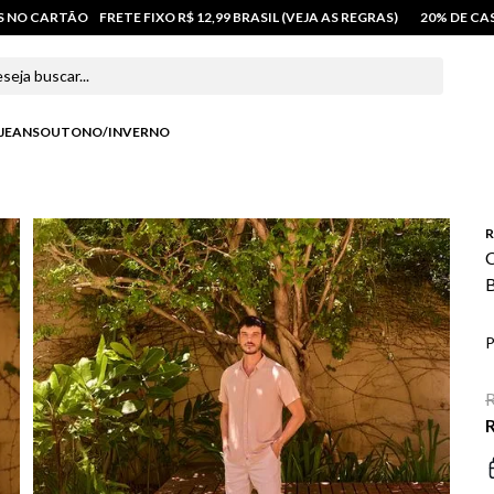
OS NO CARTÃO
FRETE FIXO R$ 12,99 BRASIL (VEJA AS REGRAS)
20% DE C
 buscar...
JEANS
OUTONO/INVERNO
R
C
B
P
R
R