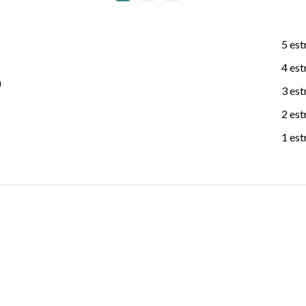
5 est
4 est
)
3 est
2 est
1 est