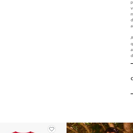
p
v
m
d
a
A
q
a
d