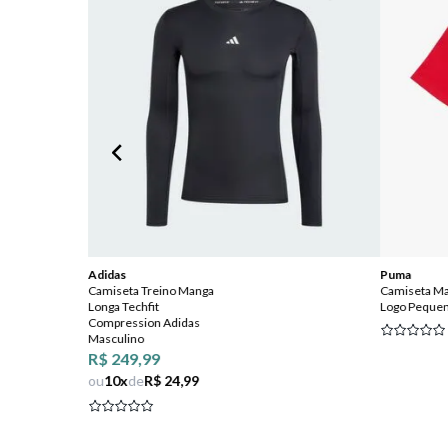
Adidas
Puma
Camiseta Treino Manga
Camiseta Ma
Longa Techfit
Logo Pequen
Compression Adidas
Masculino
R$ 249,99
ou
10
x
de
R$ 24,99