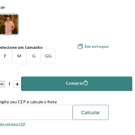
Cor
Em estoque
P
M
G
GG
－
＋
Comprar
mprar
igite seu CEP e calcule o frete
ão sei meu CEP