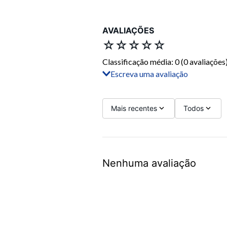
AVALIAÇÕES
☆
☆
☆
☆
☆
Classificação média: 0
(0 avaliações
Escreva uma avaliação
Adicionar avaliação
Título
Mais recentes
Todos
Avalie o produto de 1 a 5 estrelas
Nenhuma avaliação
Seu nome
Sua localização