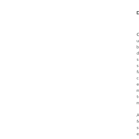
C
u
b
d
s
s
f
c
e
m
t
m
f
s
e