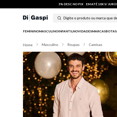
5% DESC NO PIX
EM ATÉ 10X S/ JUR
Digite o produto ou marca que deseja
Termos mais buscados
FEMININO
MASCULINO
INFANTIL
NOVIDADES
MARCAS
BOTAS
1
º
tênis feminino
Masculino
Roupas
Camisas
2
º
tenis
3
º
moletom
4
º
tênis masculino
5
º
bota
6
º
sandalia
7
º
jeans