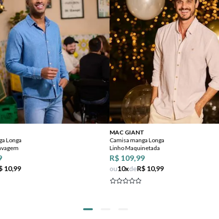
MAC GIANT
ga Longa
Camisa manga Longa
Lavagem
Linho Maquinetada
9
R$ 109,99
$ 10,99
ou
10
x
de
R$ 10,99