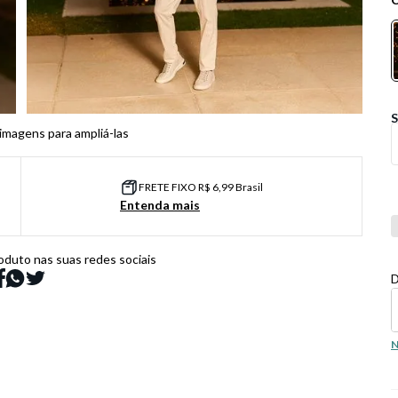
 imagens para ampliá-las
FRETE FIXO R$ 6,99 Brasil
Entenda mais
Co
oduto nas suas redes sociais
D
N