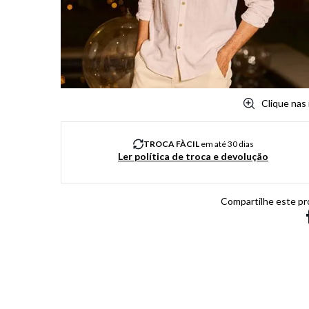
8
º
salto
9
º
chuteira
10
º
new balance
Clique nas
TROCA FÀCIL
em até 30 dias
Ler política de troca e devolução
Compartilhe este pr