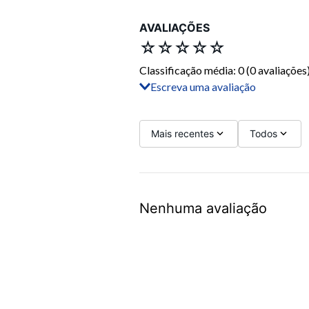
AVALIAÇÕES
☆
☆
☆
☆
☆
Classificação média: 0
(0 avaliações
Escreva uma avaliação
Adicionar avaliação
Título
Mais recentes
Todos
Avalie o produto de 1 a 5 estrelas
Nenhuma avaliação
Seu nome
Sua localização