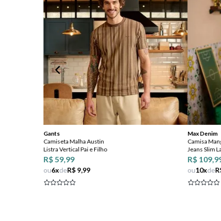
Gants
Max Denim
Camiseta Malha Austin
Camisa Man
Listra Vertical Pai e Filho
Jeans Slim 
R$ 59,99
R$ 109,9
ou
6
x
de
R$ 9,99
ou
10
x
de
R