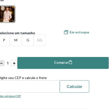
Em estoque
P
M
G
GG
－
＋
Comprar
mprar
igite seu CEP e calcule o frete
ão sei meu CEP