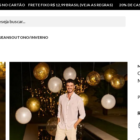
OS NO CARTÃO
FRETE FIXO R$ 12,99 BRASIL (VEJA AS REGRAS)
20% DE C
 buscar...
JEANS
OUTONO/INVERNO
M
C
P
R