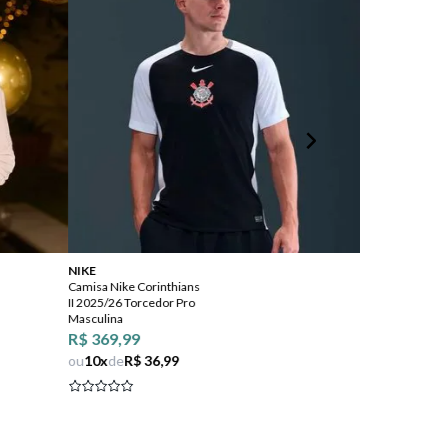
NIKE
Adidas
Camisa Nike Corinthians
Camisa Adidas 
II 2025/26 Torcedor Pro
III 2025 Masculi
Masculina
R$ 449,99
R$ 369,99
ou
10
x
de
R$ 4
ou
10
x
de
R$ 36,99