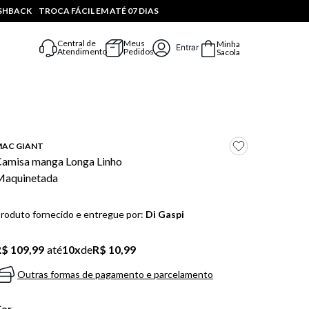
ASHBACK
TROCA FÁCIL EM ATÉ 07 DIAS
Central de
Meus
Minha
Entrar
Atendimento
Pedidos
Sacola
AC GIANT
amisa manga Longa Linho
Maquinetada
roduto fornecido e entregue por:
Di Gaspi
$ 109,99
até
10
x
de
R$ 10,99
Outras formas de pagamento e parcelamento
Cor