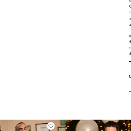
e
S
i
p
u
A
d
c
d