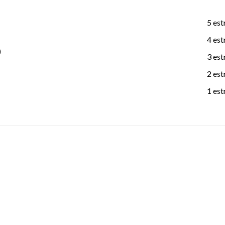
5 est
4 est
)
3 est
2 est
1 est