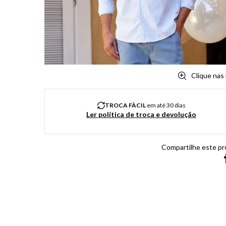
8
º
chuteira
9
º
salto
10
º
new balance
Clique nas
TROCA FÀCIL
em até 30 dias
Ler política de troca e devolução
Compartilhe este pr