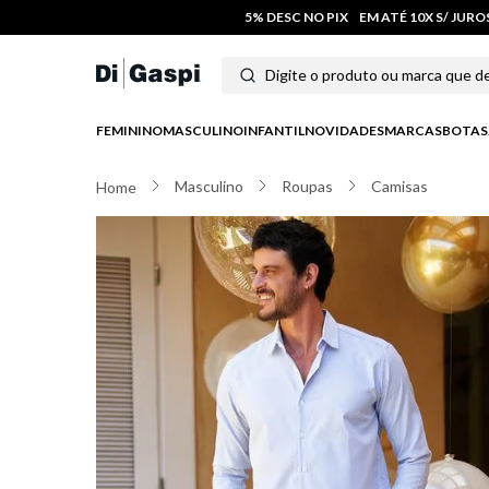
5% DESC NO PIX
EM ATÉ 10X S/ JUR
Digite o produto ou marca que deseja
Termos mais buscados
FEMININO
MASCULINO
INFANTIL
NOVIDADES
MARCAS
BOTAS
1
º
tênis feminino
Masculino
Roupas
Camisas
2
º
tenis
3
º
moletom
4
º
tênis masculino
5
º
bota
6
º
sandalia
7
º
jeans