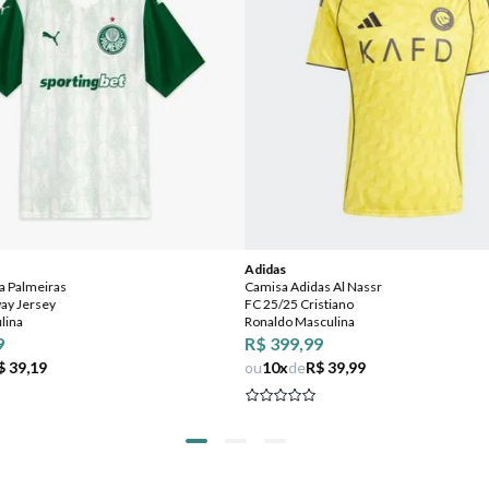
Adidas
 Palmeiras
Camisa Adidas Al Nassr
ay Jersey
FC 25/25 Cristiano
lina
Ronaldo Masculina
9
R$ 399,99
$ 39,19
ou
10
x
de
R$ 39,99