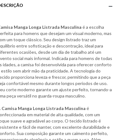
DESCRIÇÃO
amisa Manga Longa Listrada Masculina
é a escolha
erfeita para homens que desejam um visual moderno, mas
om um toque clássico. Seu design listrado traz um
quilíbrio entre sofisticação e descontração, ideal para
iferentes ocasiões, desde um dia de trabalho até um
vento social mais informal. Indicada para homens de todas
s idades, a camisa foi desenvolvida para oferecer conforto
 estilo sem abrir mão da praticidade. A tecnologia do
ecido proporciona leveza e frescor, permitindo que a peça
eja confortável mesmo durante longos períodos de uso.
eu corte moderno garante um ajuste perfeito, tornando-a
ma peça versátil no guarda-roupa masculino.
A
Camisa Manga Longa Listrada Masculina
é
onfeccionada em material de alta qualidade, com um
oque suave e agradável ao corpo. O tecido listrado é
esistente e fácil de manter, com excelente durabilidade e
onforto. Sua composição garante um caimento perfeito,
roporcionando elegância e estilo a quem a usa. Além