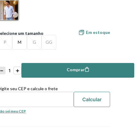
Em estoque
P
M
G
GG
－
＋
Comprar
mprar
igite seu CEP e calcule o frete
ão sei meu CEP