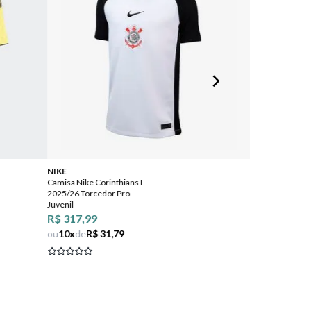
NIKE
Adidas
Camisa Nike Corinthians I
Camisa 3 do Rea
2025/26 Torcedor Pro
25/26 Adidas Ma
Juvenil
R$ 399,99
R$ 317,99
ou
10
x
de
R$ 3
ou
10
x
de
R$ 31,79