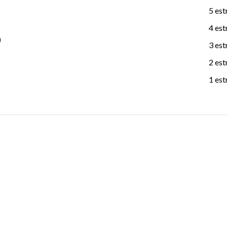
5 est
4 est
)
3 est
2 est
1 est