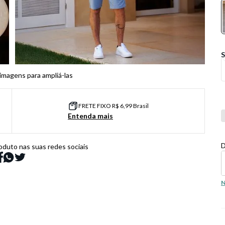
 imagens para ampliá-las
FRETE FIXO R$ 6,99 Brasil
Co
Entenda mais
D
oduto nas suas redes sociais
N