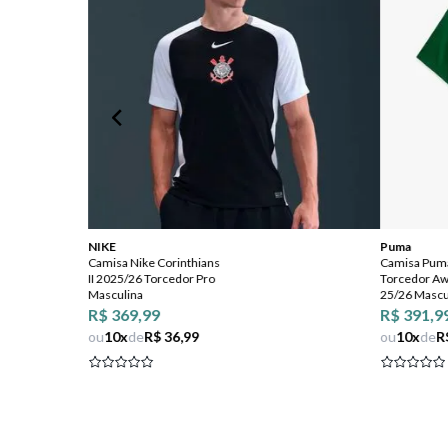
NIKE
Puma
Camisa Nike Corinthians
Camisa Puma
II 2025/26 Torcedor Pro
Torcedor Aw
Masculina
25/26 Mascu
R$ 369,99
R$ 391,9
ou
10
x
de
R$ 36,99
ou
10
x
de
R