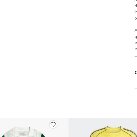
d
i
o
A
q
e
e