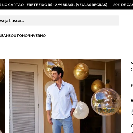
OS NO CARTÃO
FRETE FIXO R$ 12,99 BRASIL (VEJA AS REGRAS)
20% DE C
 buscar...
JEANS
OUTONO/INVERNO
M
C
P
R