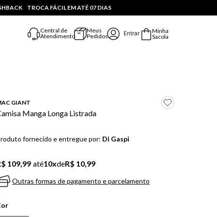
ASHBACK
TROCA FÁCIL EM ATÉ 07 DIAS
Central de
Meus
Minha
Entrar
Atendimento
Pedidos
Sacola
AC GIANT
amisa Manga Longa Listrada
roduto fornecido e entregue por:
Di Gaspi
$ 109,99
até
10
x
de
R$ 10,99
Outras formas de pagamento e parcelamento
Cor