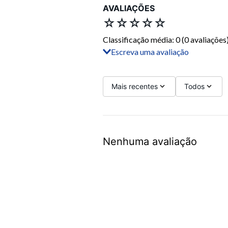
AVALIAÇÕES
☆
☆
☆
☆
☆
Classificação média: 0
(0 avaliações
Escreva uma avaliação
Adicionar avaliação
Título
Mais recentes
Todos
Avalie o produto de 1 a 5 estrelas
Nenhuma avaliação
Seu nome
Sua localização
Endereço de email