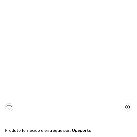
5
º
bota
6
º
sandalia
7
º
salto
8
º
jeans
9
º
chuteira
10
º
chinelo
Produto fornecido e entregue por:
UpSports