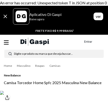
An error has occurred: Unexpected token T in JSON at position 0
Aplicativo Di Gaspi
ver
Baixe agora
20% CASHBACK
Entrar
Digite o produto ou marca que deseja buscar...
Termos mais buscados
Masculino
Roupas
Camisas
1
º
tenis
New Balance
2
º
tênis feminino
Camisa Torcedor Home Spfc 2025 Masculina New Balance
3
º
moletom
4
º
tênis masculino