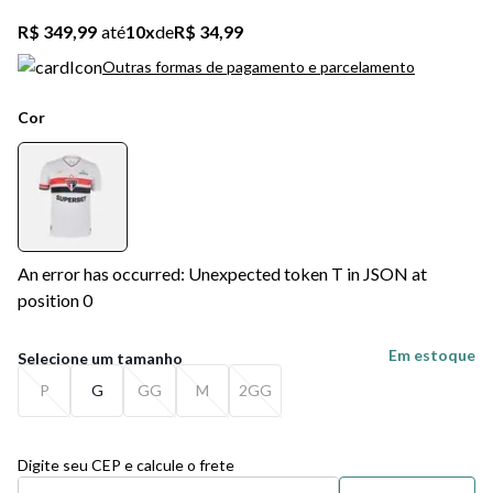
R$ 349,99
até
10
x
de
R$ 34,99
Outras formas de pagamento e parcelamento
Cor
An error has occurred: Unexpected token T in JSON at
position 0
Em estoque
P
G
GG
M
2GG
Digite seu CEP e calcule o frete