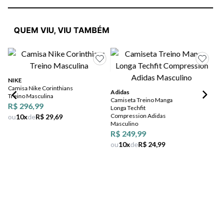
QUEM VIU, VIU TAMBÉM
NIKE
Pu
Camisa Nike Corinthians
Ca
Adidas
Treino Masculina
Lo
Camiseta Treino Manga
R$ 296,99
Longa Techfit
Compression Adidas
ou
10
x
de
R$ 29,69
Masculino
R$ 249,99
ou
10
x
de
R$ 24,99