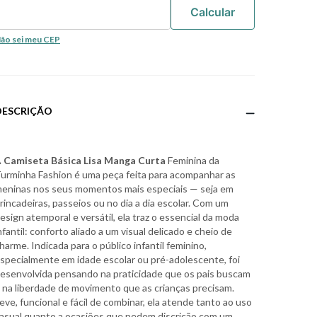
ão sei meu CEP
DESCRIÇÃO
A
Camiseta Básica Lisa Manga Curta
Feminina da
urminha Fashion é uma peça feita para acompanhar as
eninas nos seus momentos mais especiais — seja em
rincadeiras, passeios ou no dia a dia escolar. Com um
esign atemporal e versátil, ela traz o essencial da moda
nfantil: conforto aliado a um visual delicado e cheio de
harme. Indicada para o público infantil feminino,
specialmente em idade escolar ou pré-adolescente, foi
esenvolvida pensando na praticidade que os pais buscam
 na liberdade de movimento que as crianças precisam.
eve, funcional e fácil de combinar, ela atende tanto ao uso
asual quanto a ocasiões que pedem discrição com um