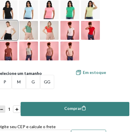
Em estoque
P
M
G
GG
－
＋
Comprar
mprar
igite seu CEP e calcule o frete