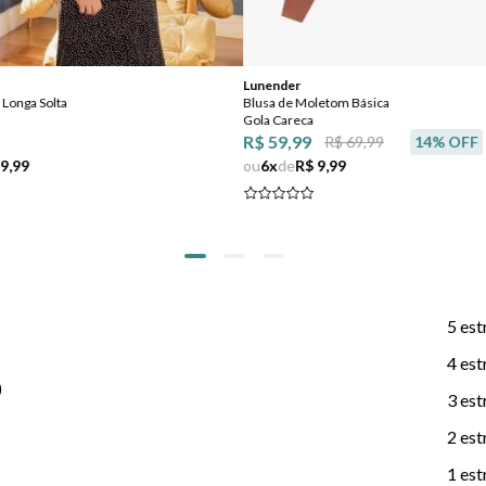
Lunender
Longa Solta
Blusa de Moletom Básica
Gola Careca
R$ 59,99
R$ 69,99
14
% OFF
 9,99
ou
6
x
de
R$ 9,99
5 est
4 est
)
3 est
2 est
1 est