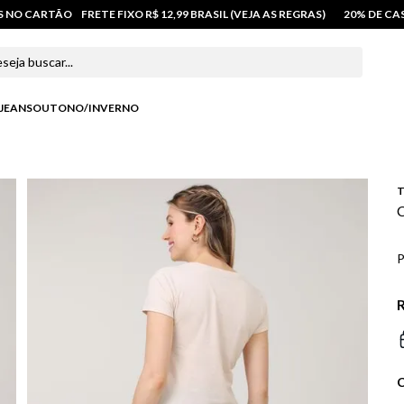
OS NO CARTÃO
FRETE FIXO R$ 12,99 BRASIL (VEJA AS REGRAS)
20% DE C
 buscar...
JEANS
OUTONO/INVERNO
T
C
P
R