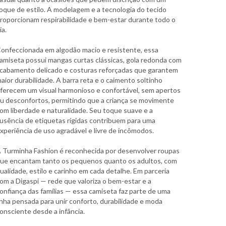
oque de estilo. A modelagem e a tecnologia do tecido
roporcionam respirabilidade e bem-estar durante todo o
ia.
onfeccionada em algodão macio e resistente, essa
amiseta possui mangas curtas clássicas, gola redonda com
cabamento delicado e costuras reforçadas que garantem
aior durabilidade. A barra reta e o caimento soltinho
ferecem um visual harmonioso e confortável, sem apertos
u desconfortos, permitindo que a criança se movimente
om liberdade e naturalidade. Seu toque suave e a
usência de etiquetas rígidas contribuem para uma
xperiência de uso agradável e livre de incômodos.
 Turminha Fashion é reconhecida por desenvolver roupas
ue encantam tanto os pequenos quanto os adultos, com
ualidade, estilo e carinho em cada detalhe. Em parceria
om a Digaspi — rede que valoriza o bem-estar e a
onfiança das famílias — essa camiseta faz parte de uma
inha pensada para unir conforto, durabilidade e moda
onsciente desde a infância.