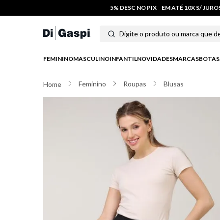
5% DESC NO PIX
EM ATÉ 10X S/ JUR
Digite o produto ou marca que deseja
Termos mais buscados
FEMININO
MASCULINO
INFANTIL
NOVIDADES
MARCAS
BOTAS
1
º
tênis feminino
Feminino
Roupas
Blusas
2
º
tenis
3
º
moletom
4
º
tênis masculino
5
º
bota
6
º
sandalia
7
º
jeans