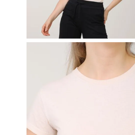
8
º
salto
9
º
chuteira
10
º
new balance