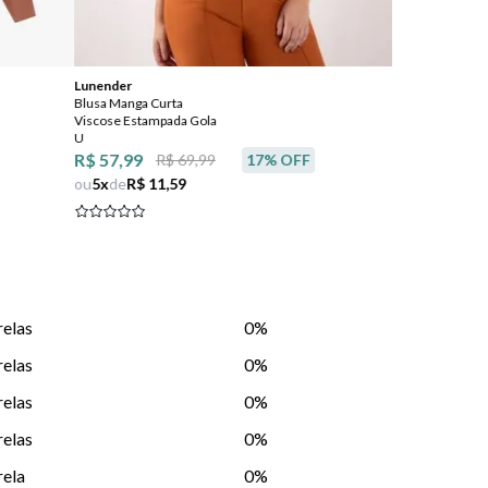
Lunender
Turminha Fashi
Blusa Manga Curta
Camiseta Básica
Viscose Estampada Gola
Manga Curta
U
R$ 29,99
R$ 57,99
R$ 69,99
17
% OFF
ou
3
x
de
R$ 9,
ou
5
x
de
R$ 11,59
relas
0%
relas
0%
relas
0%
relas
0%
rela
0%