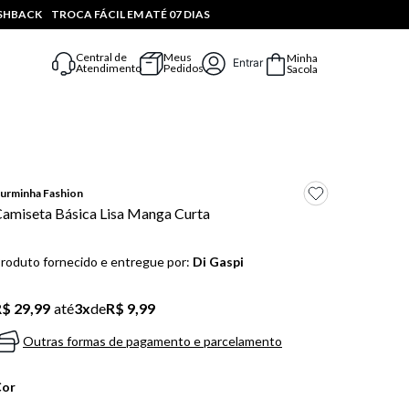
ASHBACK
TROCA FÁCIL EM ATÉ 07 DIAS
Central de
Meus
Minha
Entrar
Atendimento
Pedidos
Sacola
urminha Fashion
amiseta Básica Lisa Manga Curta
roduto fornecido e entregue por:
Di Gaspi
$ 29,99
até
3
x
de
R$ 9,99
Outras formas de pagamento e parcelamento
Cor