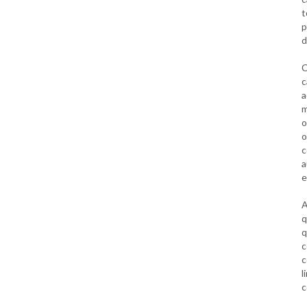
t
p
d
C
c
a
m
o
o
c
a
e
A
q
q
c
c
l
c