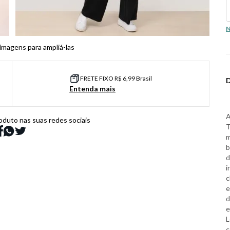
N
 imagens para ampliá-las
FRETE FIXO R$ 6,99 Brasil
Entenda mais
oduto nas suas redes sociais
T
m
b
d
i
c
e
d
e
L
c