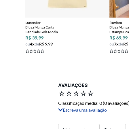
Lunender
Rovitex
Blusa Manga Curta
Blusa Manga 
Canelada Gola Média
Estampa Póa
R$ 39,99
R$ 69,99
ou
4
x
de
R$ 9,99
ou
7
x
de
R$
AVALIAÇÕES
☆
☆
☆
☆
☆
Classificação média: 0
(0 avaliações
Escreva uma avaliação
Adicionar avaliação
Título