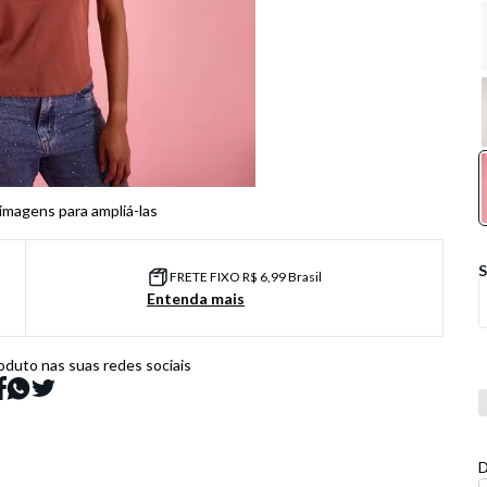
 imagens para ampliá-las
FRETE FIXO R$ 6,99 Brasil
Entenda mais
oduto nas suas redes sociais
Co
D