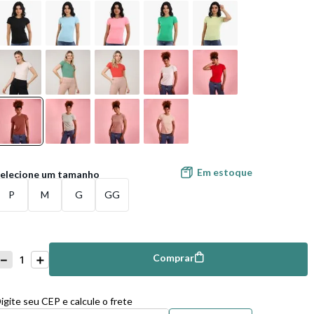
Em estoque
P
M
G
GG
－
＋
Comprar
mprar
igite seu CEP e calcule o frete