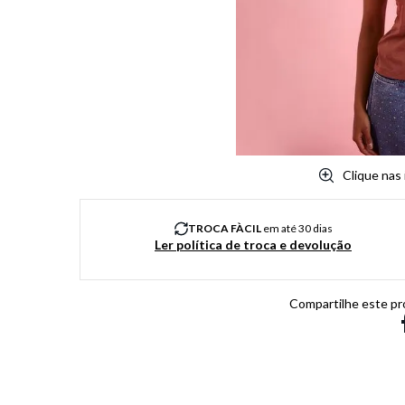
8
º
salto
9
º
new balance
10
º
tênis infantil
Clique nas
TROCA FÀCIL
em até 30 dias
Ler política de troca e devolução
Compartilhe este pr