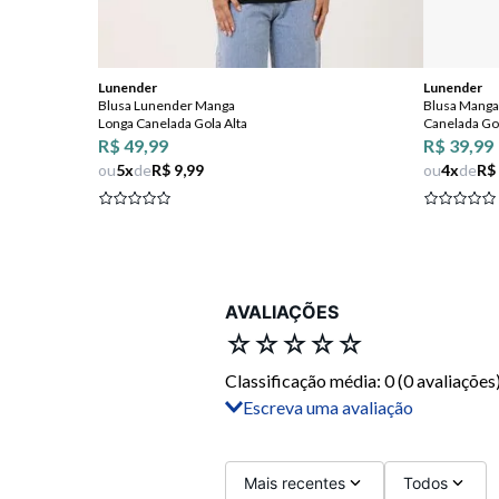
Lunender
Lunender
Blusa Lunender Manga
Blusa Manga
Longa Canelada Gola Alta
Canelada Go
R$ 49,99
R$ 39,99
ou
5
x
de
R$ 9,99
ou
4
x
de
R$
AVALIAÇÕES
☆
☆
☆
☆
☆
Classificação média: 0
(0 avaliações
Escreva uma avaliação
Adicionar avaliação
Título
Mais recentes
Todos