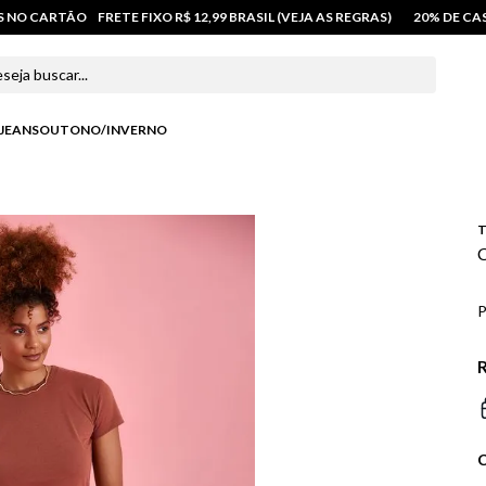
OS NO CARTÃO
FRETE FIXO R$ 12,99 BRASIL (VEJA AS REGRAS)
20% DE C
 buscar...
JEANS
OUTONO/INVERNO
T
C
P
R