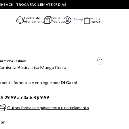
ASHBACK
TROCA FÁCIL EM ATÉ 07 DIAS
Central de
Meus
Minha
Entrar
Atendimento
Pedidos
Sacola
urminha Fashion
amiseta Básica Lisa Manga Curta
roduto fornecido e entregue por:
Di Gaspi
$ 29,99
até
3
x
de
R$ 9,99
Outras formas de pagamento e parcelamento
Cor