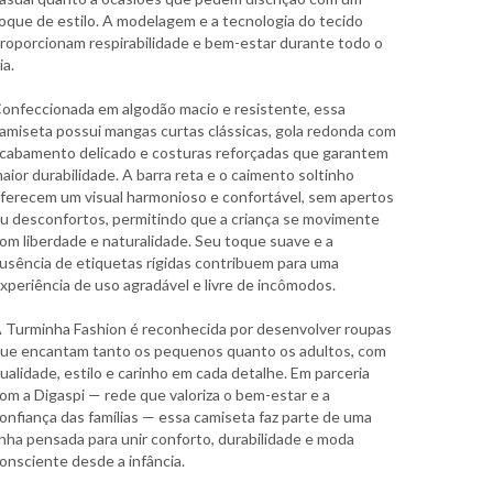
oque de estilo. A modelagem e a tecnologia do tecido
roporcionam respirabilidade e bem-estar durante todo o
ia.
onfeccionada em algodão macio e resistente, essa
amiseta possui mangas curtas clássicas, gola redonda com
cabamento delicado e costuras reforçadas que garantem
aior durabilidade. A barra reta e o caimento soltinho
ferecem um visual harmonioso e confortável, sem apertos
u desconfortos, permitindo que a criança se movimente
om liberdade e naturalidade. Seu toque suave e a
usência de etiquetas rígidas contribuem para uma
xperiência de uso agradável e livre de incômodos.
 Turminha Fashion é reconhecida por desenvolver roupas
ue encantam tanto os pequenos quanto os adultos, com
ualidade, estilo e carinho em cada detalhe. Em parceria
om a Digaspi — rede que valoriza o bem-estar e a
onfiança das famílias — essa camiseta faz parte de uma
inha pensada para unir conforto, durabilidade e moda
onsciente desde a infância.