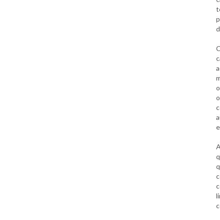
t
p
d
C
c
a
m
o
o
c
a
e
A
q
q
c
c
l
c