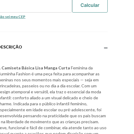
ão sei meu CEP
DESCRIÇÃO
A
Camiseta Básica Lisa Manga Curta
Feminina da
urminha Fashion é uma peça feita para acompanhar as
eninas nos seus momentos mais especiais — seja em
rincadeiras, passeios ou no dia a dia escolar. Com um
esign atemporal e versátil, ela traz o essencial da moda
nfantil: conforto aliado a um visual delicado e cheio de
harme. Indicada para o público infantil feminino,
specialmente em idade escolar ou pré-adolescente, foi
esenvolvida pensando na praticidade que os pais buscam
 na liberdade de movimento que as crianças precisam.
eve, funcional e fácil de combinar, ela atende tanto ao uso
asual quanto a ocasiões que pedem discrição com um