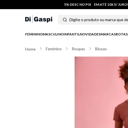
5% DESC NO PIX
EM ATÉ 10X S/ JUR
Digite o produto ou marca que deseja
Termos mais buscados
FEMININO
MASCULINO
INFANTIL
NOVIDADES
MARCAS
BOTAS
1
º
tênis feminino
Feminino
Roupas
Blusas
2
º
tenis
3
º
moletom
4
º
tênis masculino
5
º
bota
6
º
sandalia
7
º
jeans