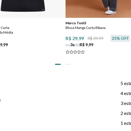
Marco Textil
 Curta
Blusa Manga Curta Ribana
la Média
R$ 29,99
R$ 39,99
25
% OFF
 9,99
ou
3
x
de
R$ 9,99
5 est
4 est
)
3 est
2 est
1 est