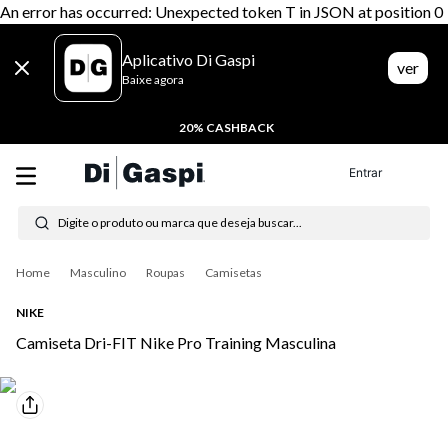
An error has occurred: Unexpected token T in JSON at position 0
Aplicativo Di Gaspi
ver
Baixe agora
20% CASHBACK
Entrar
Digite o produto ou marca que deseja buscar...
Termos mais buscados
Masculino
Roupas
Camisetas
1
º
tênis feminino
NIKE
2
º
tenis
Camiseta Dri-FIT Nike Pro Training Masculina
3
º
moletom
4
º
tênis masculino