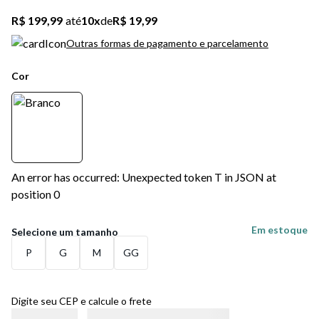
R$ 199,99
até
10
x
de
R$ 19,99
Outras formas de pagamento e parcelamento
Cor
An error has occurred: Unexpected token T in JSON at
position 0
Em estoque
P
G
M
GG
Digite seu CEP e calcule o frete