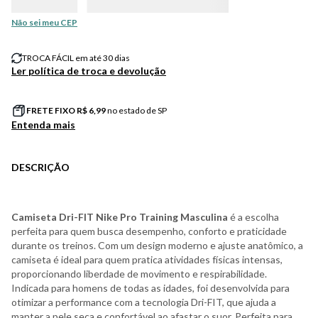
Não sei meu CEP
TROCA FÁCIL em até 30 dias
Ler política de troca e devolução
FRETE FIXO R$
6,99
no estado de SP
Entenda mais
DESCRIÇÃO
Camiseta Dri-FIT Nike Pro Training Masculina
é a escolha
perfeita para quem busca desempenho, conforto e praticidade
durante os treinos. Com um design moderno e ajuste anatômico, a
camiseta é ideal para quem pratica atividades físicas intensas,
proporcionando liberdade de movimento e respirabilidade.
Indicada para homens de todas as idades, foi desenvolvida para
otimizar a performance com a tecnologia Dri-FIT, que ajuda a
manter a pele seca e confortável ao afastar o suor. Perfeita para