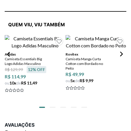
QUEM VIU, VIU TAMBÉM
Adidas
Rovitex
NI
Camiseta Essentials Big
Camiseta Manga Curta
Ca
Logo Adidas Masculino
Cotton com Bordado no
Ma
Peito
Sp
R$ 129,99
12
% OFF
R$ 49,99
R$
R$ 114,99
ou
5
x
de
R$ 9,99
R$
ou
10
x
de
R$ 11,49
ou
AVALIAÇÕES