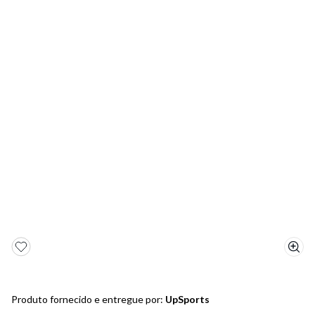
5
º
bota
6
º
sandalia
7
º
jeans
8
º
salto
9
º
chuteira
10
º
new balance
Produto fornecido e entregue por:
UpSports