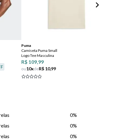
Puma
NFL
Camiseta Puma Small
Camiseta NFL Pl
Logo Tee Masculina
Chiefs Masculin
R$ 109,99
R$ 74,99
R
FF
ou
10
x
de
R$ 10,99
ou
7
x
de
R$ 10
relas
0%
relas
0%
relas
0%