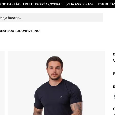
OS NO CARTÃO
FRETE FIXO R$ 12,99 BRASIL (VEJA AS REGRAS)
20% DE C
 buscar...
JEANS
OUTONO/INVERNO
E
C
P
R