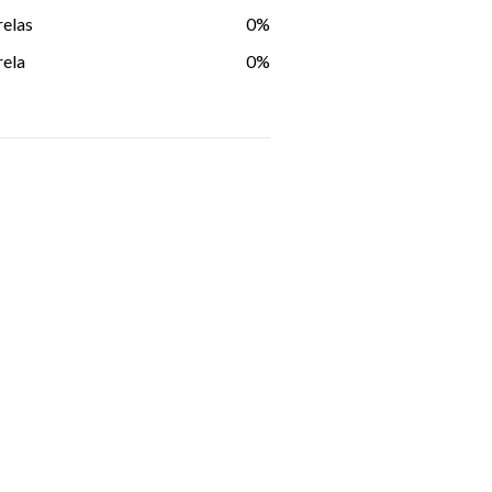
relas
0%
rela
0%