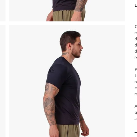
C
m
d
d
d
r
P
t
r
e
m
A
q
a