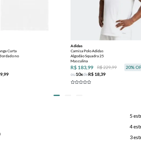
Adidas
nga Curta
Camisa Polo Adidas
Bordado no
Algodão Squadra 25
Masculina
R$ 183,99
R$ 229,99
20
% O
 9,99
ou
10
x
de
R$ 18,39
5 est
4 est
)
3 est