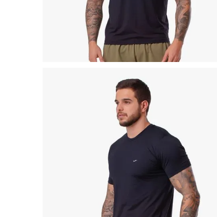
8
º
chuteira
9
º
salto
10
º
new balance