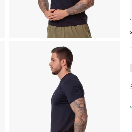
Co
D
N