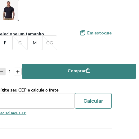
Em estoque
P
G
M
GG
－
＋
Comprar
mprar
igite seu CEP e calcule o frete
ão sei meu CEP