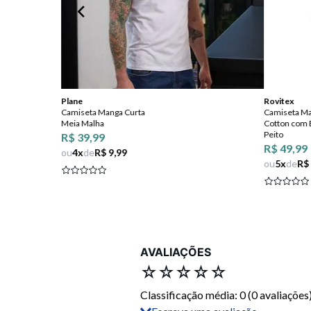
Plane
Rovitex
Camiseta Manga Curta
Camiseta Ma
Meia Malha
Cotton com 
Peito
R$ 39,99
R$ 49,99
ou
4
x
de
R$ 9,99
ou
5
x
de
R$
AVALIAÇÕES
☆
☆
☆
☆
☆
Classificação média: 0
(0 avaliações