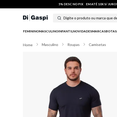
5% DESC NO PIX
EM ATÉ 10X S/ JUR
Digite o produto ou marca que deseja
Termos mais buscados
FEMININO
MASCULINO
INFANTIL
NOVIDADES
MARCAS
BOTAS
1
º
tênis feminino
Masculino
Roupas
Camisetas
2
º
tenis
3
º
moletom
4
º
tênis masculino
5
º
bota
6
º
sandalia
7
º
jeans