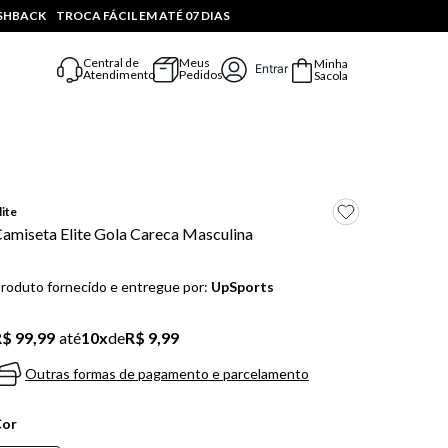
ASHBACK
TROCA FÁCIL EM ATÉ 07 DIAS
Central de
Meus
Minha
Entrar
Atendimento
Pedidos
Sacola
lite
amiseta Elite Gola Careca Masculina
roduto fornecido e entregue por:
UpSports
$ 99,99
até
10
x
de
R$ 9,99
Outras formas de pagamento e parcelamento
Cor