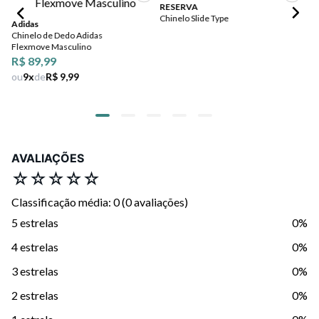
RESERVA
Chinelo Slide Type
Adidas
Ol
Chinelo de Dedo Adidas
Ch
Flexmove Masculino
Ga
Ma
R$ 89,99
ou
9
x
de
R$ 9,99
AVALIAÇÕES
☆
☆
☆
☆
☆
Classificação média: 0
(0 avaliações)
5 estrelas
0%
4 estrelas
0%
3 estrelas
0%
2 estrelas
0%