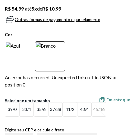
R$ 54,99
até
5
x
de
R$ 10,99
Outras formas de pagamento e parcelamento
Cor
An error has occurred: Unexpected token T in JSON at
position 0
Em estoque
39/0
33/4
35/6
37/38
41/2
43/4
45/46
Digite seu CEP e calcule o frete