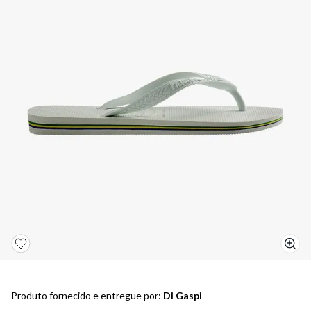
5
º
bota
6
º
sandalia
7
º
jeans
8
º
salto
9
º
chuteira
10
º
new balance
Produto fornecido e entregue por:
Di Gaspi