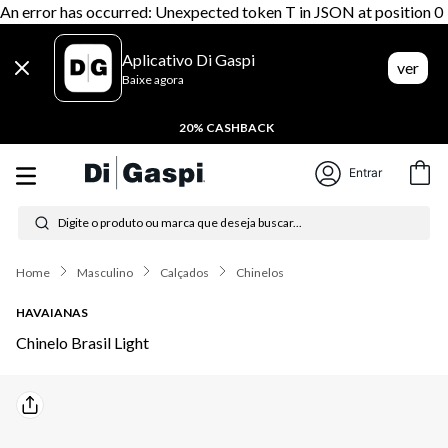
An error has occurred: Unexpected token T in JSON at position 0
Aplicativo Di Gaspi
ver
Baixe agora
20% CASHBACK
Entrar
Digite o produto ou marca que deseja buscar...
Termos mais buscados
Masculino
Calçados
Chinelos
1
º
tênis feminino
HAVAIANAS
2
º
tenis
Chinelo Brasil Light
3
º
moletom
4
º
tênis masculino