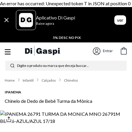
An error has occurred: Unexpected token T in JSON at position 0
Aplicativo Di Gaspi
ver
Baixe agora
5% DESC NO PIX
Entrar
Digite o produto ou marca que deseja buscar...
Termos mais buscados
Infantil
Calçados
Chinelos
1
º
tênis feminino
IPANEMA
Chinelo de Dedo de Bebê Turma da Mônica
2
º
tenis
3
º
moletom
4
º
tênis masculino