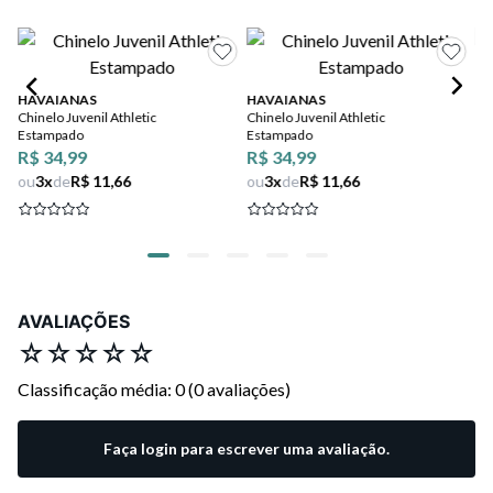
HAVAIANAS
HAVAIANAS
IP
Chinelo Juvenil Athletic
Chinelo Juvenil Athletic
Ch
Estampado
Estampado
Tu
R$ 34,99
R$ 34,99
R$
ou
3
x
de
R$ 11,66
ou
3
x
de
R$ 11,66
ou
AVALIAÇÕES
☆
☆
☆
☆
☆
Classificação média: 0
(0 avaliações)
Faça login para escrever uma avaliação.