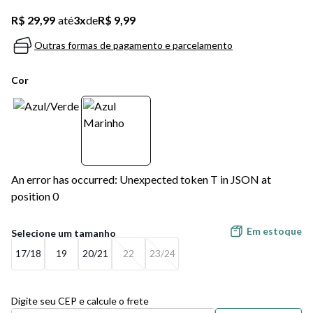
R$ 29,99
até
3
x
de
R$ 9,99
Outras formas de pagamento e parcelamento
Cor
An error has occurred: Unexpected token T in JSON at
position 0
Em estoque
17/18
19
20/21
22
23/24
Digite seu CEP e calcule o frete