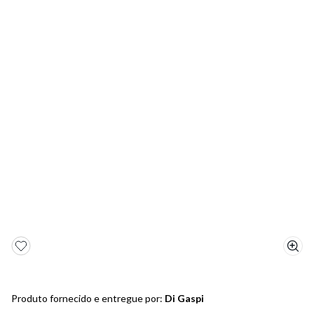
5
º
bota
6
º
sandalia
7
º
jeans
8
º
salto
9
º
new balance
10
º
tênis infantil
Produto fornecido e entregue por:
Di Gaspi