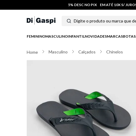
5% DESC NO PIX
EM ATÉ 10X S/ JUR
Digite o produto ou marca que deseja
Termos mais buscados
FEMININO
MASCULINO
INFANTIL
NOVIDADES
MARCAS
BOTAS
1
º
tênis feminino
Masculino
Calçados
Chinelos
2
º
tenis
3
º
moletom
4
º
tênis masculino
5
º
bota
6
º
sandalia
7
º
jeans