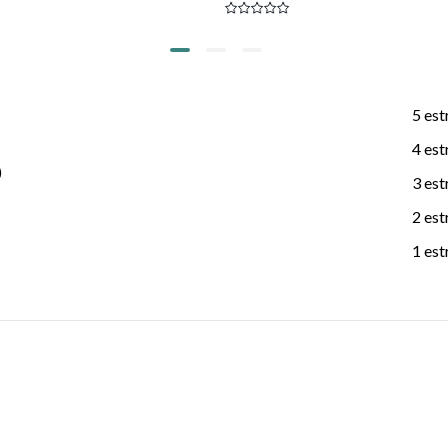
5 est
4 est
)
3 est
2 est
1 est