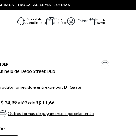
ASHBACK
TROCA FÁCIL EM ATÉ 07 DIAS
Central de
Meus
Minha
Entrar
Atendimento
Pedidos
Sacola
IDER
hinelo de Dedo Street Duo
roduto fornecido e entregue por:
Di Gaspi
$ 34,99
até
3
x
de
R$ 11,66
Outras formas de pagamento e parcelamento
Cor