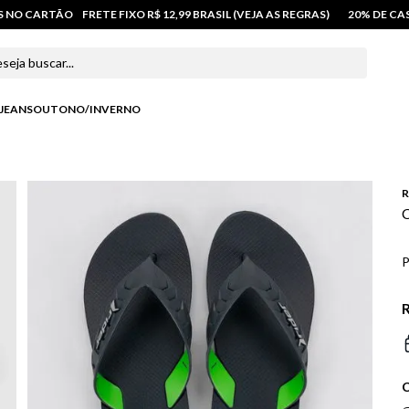
OS NO CARTÃO
FRETE FIXO R$ 12,99 BRASIL (VEJA AS REGRAS)
20% DE C
 buscar...
JEANS
OUTONO/INVERNO
R
C
P
R