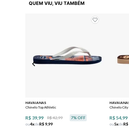
QUEM VIU, VIU TAMBÉM
HAVAIANAS
HAVAIANA
Chinelo Top Athletic
Chinelo City
R$ 39,99
R$ 54,99
R$ 42,99
7
% OFF
ou
4
x
de
R$ 9,99
ou
5
x
de
R$