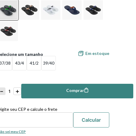
Em estoque
37/38
43/4
41/2
39/40
－
＋
Comprar
mprar
igite seu CEP e calcule o frete
ão sei meu CEP