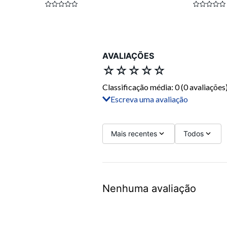
AVALIAÇÕES
☆
☆
☆
☆
☆
Classificação média: 0
(0 avaliações
Escreva uma avaliação
Adicionar avaliação
Título
Mais recentes
Todos
Avalie o produto de 1 a 5 estrelas
Nenhuma avaliação
Seu nome
Sua localização