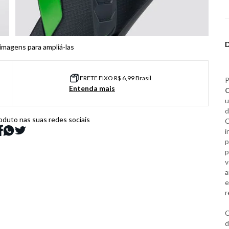
 imagens para ampliá-las
FRETE FIXO R$ 6,99 Brasil
P
Entenda mais
C
u
d
oduto nas suas redes sociais
C
i
p
p
v
a
e
r
C
d