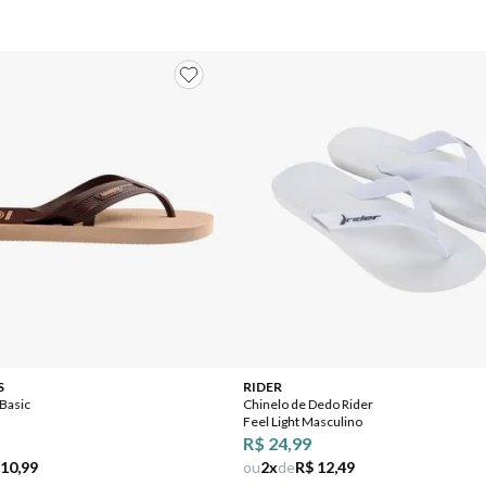
S
RIDER
 Basic
Chinelo de Dedo Rider
Feel Light Masculino
R$ 24,99
 10,99
ou
2
x
de
R$ 12,49