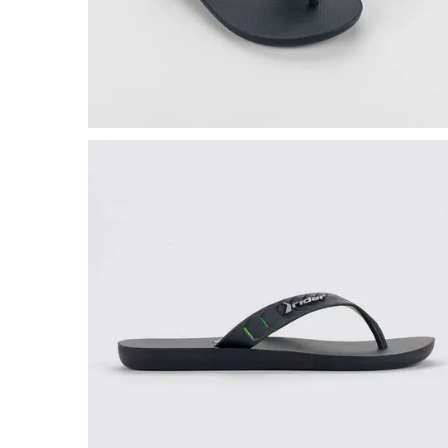
8
º
salto
9
º
chuteira
10
º
new balance