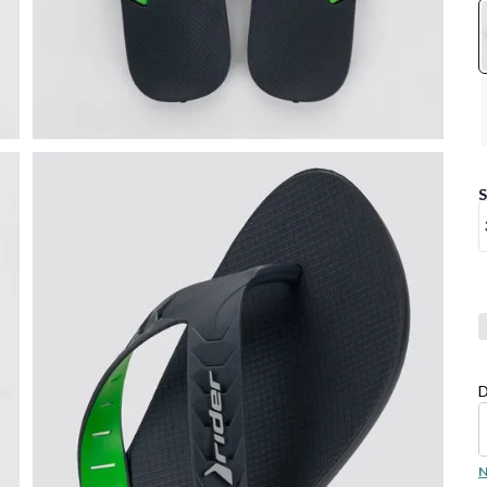
Co
D
N