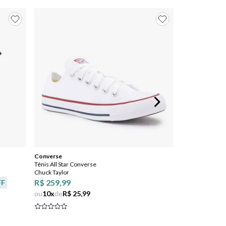
Converse
Tênis All Star Converse
Chuck Taylor
R$ 259,99
FF
ou
10
x
de
R$ 25,99