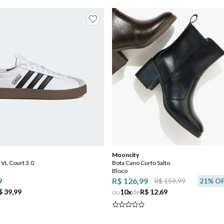
Mooncity
 VL Court 3.0
Bota Cano Curto Salto
Bloco
9
R$ 126,99
R$ 159,99
21
% O
$ 39,99
ou
10
x
de
R$ 12,69