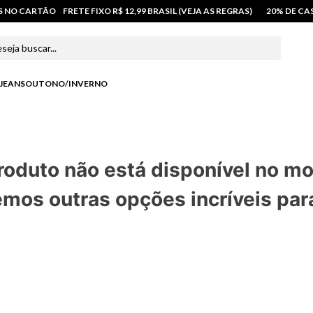
OS NO CARTÃO
FRETE FIXO R$ 12,99 BRASIL (VEJA AS REGRAS)
20% DE C
 buscar...
JEANS
OUTONO/INVERNO
roduto não está disponível no m
mos outras opções incríveis par