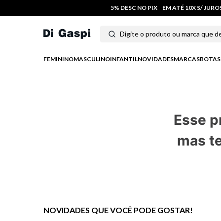
5% DESC NO PIX
EM ATÉ 10X S/ JUR
Digite o produto ou marca que deseja
Termos mais buscados
FEMININO
MASCULINO
INFANTIL
NOVIDADES
MARCAS
BOTAS
1
º
tênis feminino
2
º
tenis
Esse p
3
º
moletom
mas te
4
º
tênis masculino
5
º
bota
6
º
sandalia
7
º
jeans
NOVIDADES QUE VOCÊ PODE GOSTAR!