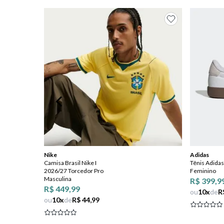
8
º
salto
9
º
new balance
10
º
tênis infantil
Nike
Adidas
Camisa Brasil Nike I
Tênis Adidas
2026/27 Torcedor Pro
Feminino
Masculina
R$ 399,9
R$ 449,99
ou
10
x
de
R
ou
10
x
de
R$ 44,99