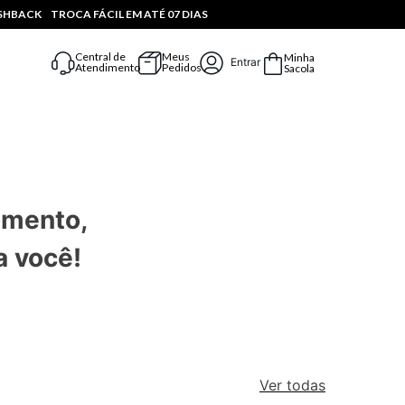
ASHBACK
TROCA FÁCIL EM ATÉ 07 DIAS
Central de
Meus
Minha
Entrar
Atendimento
Pedidos
Sacola
omento,
a você!
Ver todas