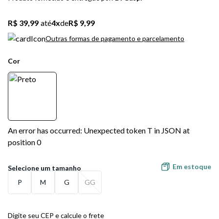
5
º
bota
R$ 39,99
até
4
x
de
R$ 9,99
6
º
sandalia
Outras formas de pagamento e parcelamento
7
º
jeans
Cor
8
º
salto
9
º
chuteira
10
º
new balance
An error has occurred: Unexpected token T in JSON at
position 0
Em estoque
P
M
G
GG
Digite seu CEP e calcule o frete