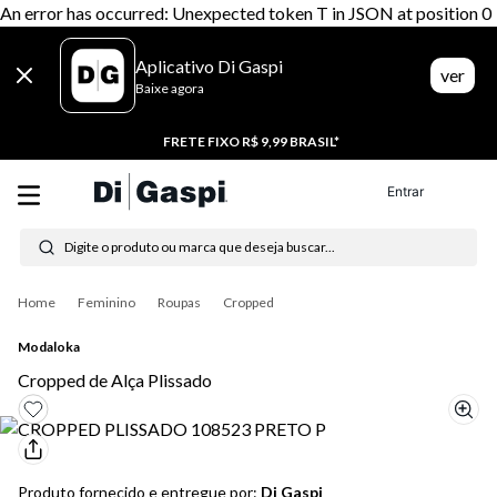
An error has occurred: Unexpected token T in JSON at position 0
Aplicativo Di Gaspi
ver
Baixe agora
FRETE FIXO R$ 9,99 BRASIL*
Entrar
Digite o produto ou marca que deseja buscar...
Termos mais buscados
Feminino
Roupas
Cropped
1
º
tênis feminino
Modaloka
2
º
tenis
Cropped de Alça Plissado
3
º
moletom
4
º
tênis masculino
Produto fornecido e entregue por:
Di Gaspi