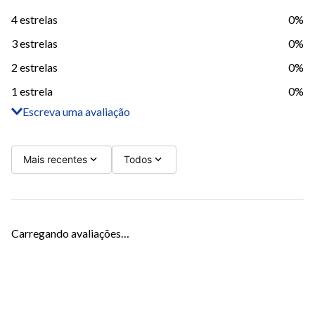
4 estrelas
0%
3 estrelas
0%
2 estrelas
0%
1 estrela
0%
Escreva uma avaliação
Adicionar avaliação
Título
Mais recentes
Todos
Avalie o produto de 1 a 5 estrelas
Carregando avaliações…
Seu nome
Sua localização