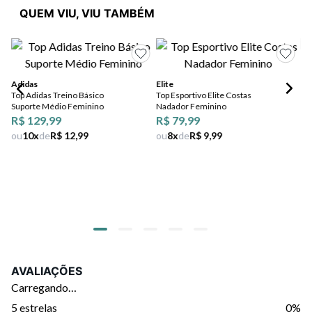
QUEM VIU, VIU TAMBÉM
Adidas
Elite
Top Adidas Treino Básico
Top Esportivo Elite Costas
Suporte Médio Feminino
Nadador Feminino
En
R$ 129,99
R$ 79,99
To
ou
10
x
de
R$ 12,99
ou
8
x
de
R$ 9,99
Co
Ma
UV
R$
ou
AVALIAÇÕES
Carregando…
5 estrelas
0%