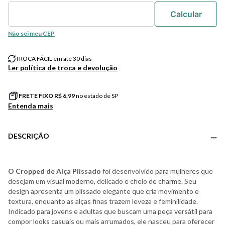
Não sei meu CEP
TROCA FÁCIL em até 30 dias
Ler política de troca e devolução
FRETE FIXO R$
6,99
no estado de SP
Entenda mais
DESCRIÇÃO
O Cropped de Alça Plissado
foi desenvolvido para mulheres que
desejam um visual moderno, delicado e cheio de charme. Seu
design apresenta um plissado elegante que cria movimento e
textura, enquanto as alças finas trazem leveza e feminilidade.
Indicado para jovens e adultas que buscam uma peça versátil para
compor looks casuais ou mais arrumados, ele nasceu para oferecer