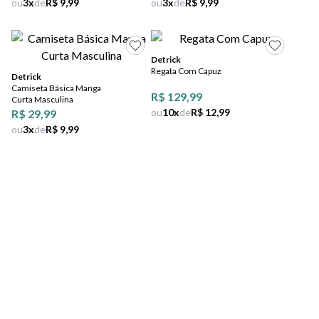
ou
3
x
de
R$ 9,99
ou
3
x
de
R$ 9,99
Detrick
Regata Com Capuz
Detrick
Camiseta Básica Manga
R$ 129,99
Curta Masculina
ou
10
x
de
R$ 12,99
R$ 29,99
ou
3
x
de
R$ 9,99