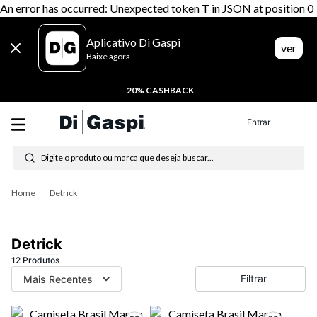
An error has occurred: Unexpected token T in JSON at position 0
Aplicativo Di Gaspi
ver
Baixe agora
20% CASHBACK
Entrar
Digite o produto ou marca que deseja buscar...
Termos mais buscados
Detrick
1
º
tênis feminino
2
º
tenis
Detrick
3
º
moletom
12
Produtos
Filtrar
Mais Recentes
4
º
tênis masculino