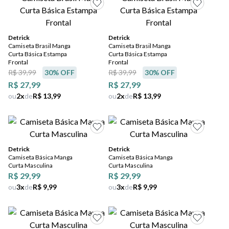
5
º
bota
6
º
sandalia
Detrick
Detrick
Camiseta Brasil Manga
Camiseta Brasil Manga
7
º
jeans
Curta Básica Estampa
Curta Básica Estampa
Frontal
Frontal
8
º
salto
R$ 39,99
30
% OFF
R$ 39,99
30
% OFF
R$ 27,99
R$ 27,99
9
º
chuteira
ou
2
x
de
R$ 13,99
ou
2
x
de
R$ 13,99
10
º
new balance
Detrick
Detrick
Camiseta Básica Manga
Camiseta Básica Manga
Curta Masculina
Curta Masculina
R$ 29,99
R$ 29,99
ou
3
x
de
R$ 9,99
ou
3
x
de
R$ 9,99