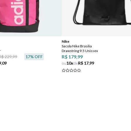
Comprar
Comprar
Nike
Sacola Nike Brasilia
r
Drawstring 9.5 Unissex
R$ 179,99
R$ 229,99
17
% OFF
9,09
ou
10
x
de
R$ 17,99