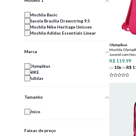
Modelo 1
Mochila Basic
Sacola Brasilia Drawstring 9.5
Mochila Nike Heritage Unissex
Mochila Adidas Essentials Linear
Olympikus
Mochila Olympi
Marca
Juvenil com Nec
R$ 119,99
Olympikus
ou
10
x
de
R$ 1
NIKE
Adidas
Tamanho
Unico
Faixas de preço