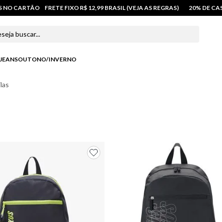
OS NO CARTÃO
FRETE FIXO R$ 12,99 BRASIL (VEJA AS REGRAS)
20% DE C
 buscar...
JEANS
OUTONO/INVERNO
las