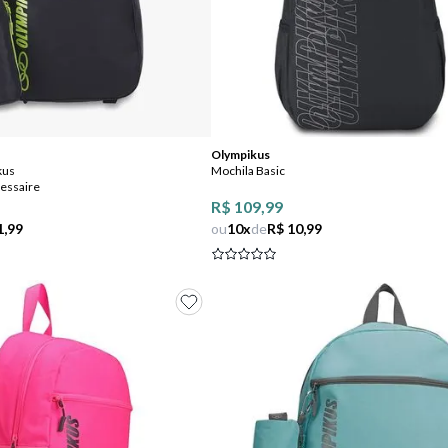
Comprar
Comprar
Olympikus
kus
Mochila Basic
essaire
R$ 109,99
1,99
ou
10
x
de
R$ 10,99