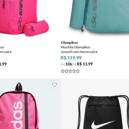
Comprar
Comprar
Olympikus
kus
Mochila Olympikus
essaire
Juvenil com Necessaire
R$ 119,99
1,99
ou
10
x
de
R$ 11,99