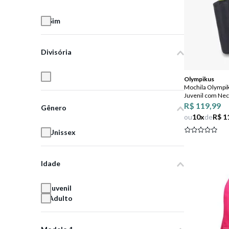
8
º
jeans
Sim
9
º
chuteira
10
º
chinelo
Divisória
2
Olympikus
Mochila Olympi
Juvenil com Nec
R$ 119,99
Gênero
ou
10
x
de
R$ 1
Unissex
Idade
Juvenil
Adulto