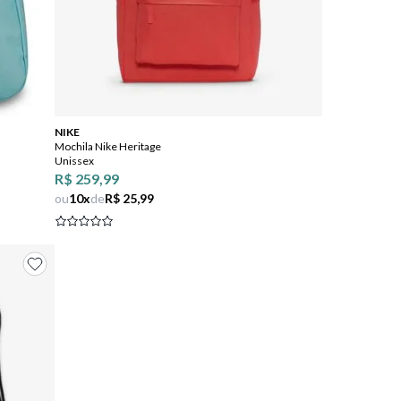
Comprar
NIKE
Mochila Nike Heritage
Unissex
R$ 259,99
ou
10
x
de
R$ 25,99