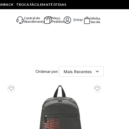
ASHBACK
TROCA FÁCIL EM ATÉ 07 DIAS
Central de
Meus
Minha
Entrar
Atendimento
Pedidos
Sacola
Mais Recentes