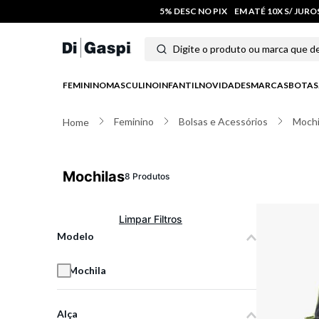
5% DESC NO PIX
EM ATÉ 10X S/ JUR
Digite o produto ou marca que deseja
Termos mais buscados
FEMININO
MASCULINO
INFANTIL
NOVIDADES
MARCAS
BOTAS
1
º
tenis
Feminino
Bolsas e Acessórios
Mochi
2
º
tênis feminino
3
º
moletom
Mochilas
8
Produtos
4
º
tênis masculino
5
º
bota
Modelo
6
º
sandalia
Mochila
7
º
salto
Alça