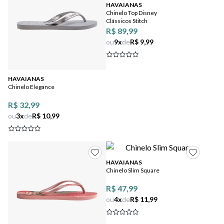
HAVAIANAS
Chinelo Top Disney
Clássicos Stitch
R$ 89,99
ou
9
x
de
R$ 9,99
HAVAIANAS
Chinelo Elegance
R$ 32,99
ou
3
x
de
R$ 10,99
HAVAIANAS
Chinelo Slim Square
R$ 47,99
ou
4
x
de
R$ 11,99