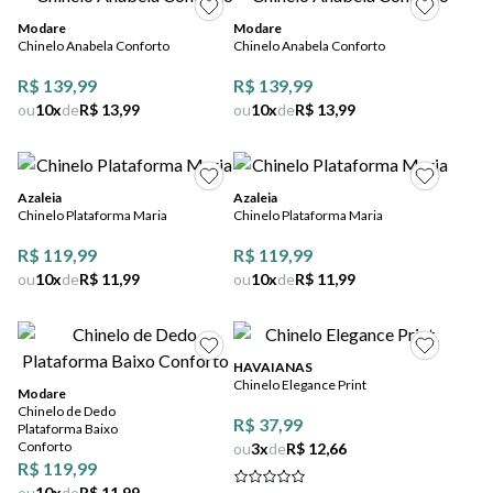
5
º
bota
Modare
Modare
Chinelo Anabela Conforto
Chinelo Anabela Conforto
6
º
sandalia
R$ 139,99
R$ 139,99
7
º
jeans
ou
10
x
de
R$ 13,99
ou
10
x
de
R$ 13,99
8
º
salto
9
º
chuteira
Azaleia
Azaleia
Chinelo Plataforma Maria
Chinelo Plataforma Maria
10
º
new balance
R$ 119,99
R$ 119,99
ou
10
x
de
R$ 11,99
ou
10
x
de
R$ 11,99
HAVAIANAS
Chinelo Elegance Print
Modare
Chinelo de Dedo
R$ 37,99
Plataforma Baixo
Conforto
ou
3
x
de
R$ 12,66
R$ 119,99
ou
10
x
de
R$ 11,99