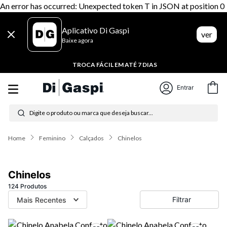
An error has occurred: Unexpected token T in JSON at position 0
Aplicativo Di Gaspi
ver
Baixe agora
TROCA FÁCIL EM ATÉ 7 DIAS
Entrar
Digite o produto ou marca que deseja buscar...
Termos mais buscados
Feminino
Calçados
Chinelos
1
º
tênis feminino
2
º
tenis
Chinelos
3
º
moletom
124
Produtos
Filtrar
Mais Recentes
4
º
tênis masculino