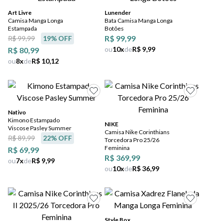
5
º
bota
Art Livre
Lunender
Camisa Manga Longa
Bata Camisa Manga Longa
6
º
sandalia
Estampada
Botões
R$ 99,99
R$ 99,99
19
% OFF
7
º
jeans
ou
10
x
de
R$ 9,99
R$ 80,99
ou
8
x
de
R$ 10,12
8
º
salto
9
º
chuteira
10
º
new balance
Nativo
Kimono Estampado
NIKE
Viscose Pasley Summer
Camisa Nike Corinthians
R$ 89,99
22
% OFF
Torcedora Pro 25/26
Feminina
R$ 69,99
R$ 369,99
ou
7
x
de
R$ 9,99
ou
10
x
de
R$ 36,99
Style Box