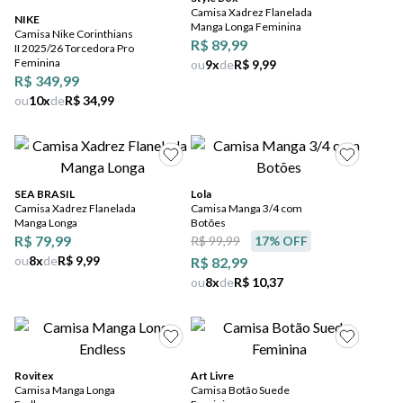
Camisa Xadrez Flanelada
NIKE
Manga Longa Feminina
Camisa Nike Corinthians
R$ 89,99
II 2025/26 Torcedora Pro
Feminina
ou
9
x
de
R$ 9,99
R$ 349,99
ou
10
x
de
R$ 34,99
SEA BRASIL
Lola
Camisa Xadrez Flanelada
Camisa Manga 3/4 com
Manga Longa
Botões
R$ 79,99
R$ 99,99
17
% OFF
ou
8
x
de
R$ 9,99
R$ 82,99
ou
8
x
de
R$ 10,37
Rovitex
Art Livre
Camisa Manga Longa
Camisa Botão Suede