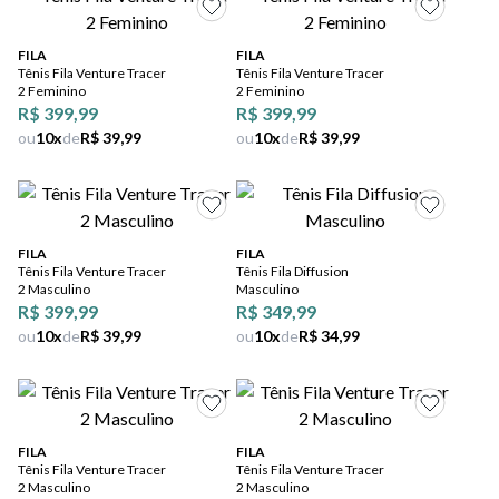
5
º
bota
6
º
sandalia
FILA
FILA
Tênis Fila Venture Tracer
Tênis Fila Venture Tracer
2 Feminino
2 Feminino
7
º
jeans
R$ 399,99
R$ 399,99
ou
10
x
de
R$ 39,99
ou
10
x
de
R$ 39,99
8
º
salto
9
º
chuteira
10
º
new balance
FILA
FILA
Tênis Fila Venture Tracer
Tênis Fila Diffusion
2 Masculino
Masculino
R$ 399,99
R$ 349,99
ou
10
x
de
R$ 39,99
ou
10
x
de
R$ 34,99
FILA
FILA
Tênis Fila Venture Tracer
Tênis Fila Venture Tracer
2 Masculino
2 Masculino