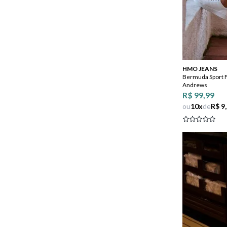
HMO JEANS
Bermuda Sport 
Andrews
R$ 99,99
ou
10
x
de
R$ 9