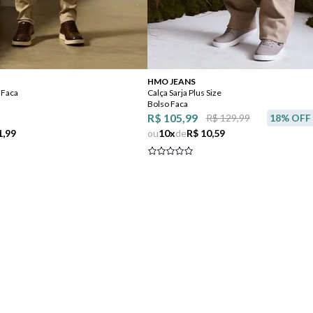
Comprar
Comprar
HMO JEANS
 Faca
Calça Sarja Plus Size
Bolso Faca
R$ 105,99
R$ 129,99
18
% OFF
1,99
ou
10
x
de
R$ 10,59