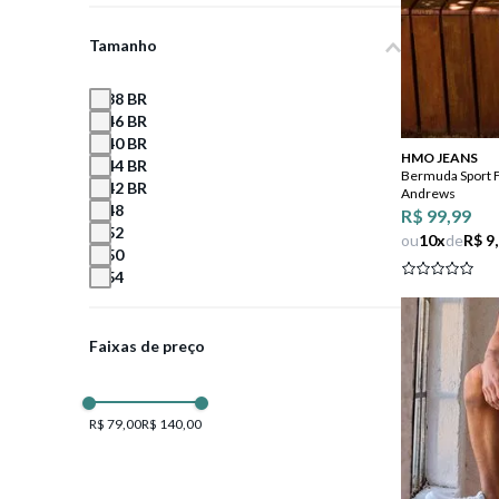
Tamanho
38 BR
46 BR
40 BR
HMO JEANS
44 BR
Bermuda Sport 
42 BR
Andrews
48
R$ 99,99
52
ou
10
x
de
R$ 9
50
54
Faixas de preço
R$ 79,00
R$ 140,00