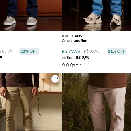
Comprar
Comprar
HMO JEANS
Calça Jeans Slim
R$ 79,99
$ 89,99
11
% OFF
R$ 89,99
11
% OFF
99
ou
8
x
de
R$ 9,99