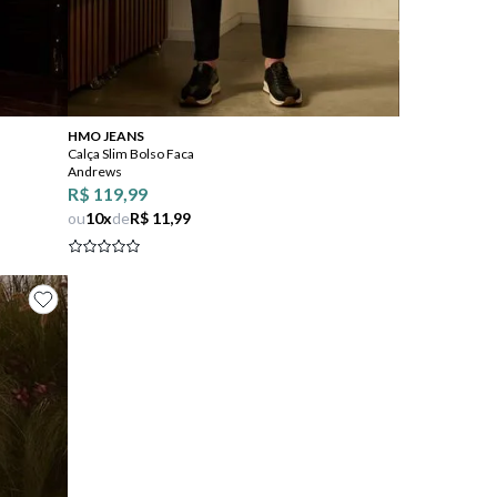
Comprar
HMO JEANS
Calça Slim Bolso Faca
Andrews
R$ 119,99
ou
10
x
de
R$ 11,99