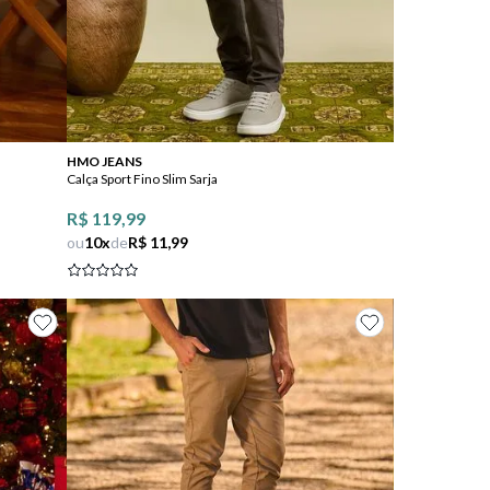
Comprar
HMO JEANS
Calça Sport Fino Slim Sarja
R$ 119,99
ou
10
x
de
R$ 11,99