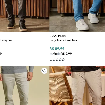
Comprar
Comprar
HMO JEANS
a Lavagem
Calça Jeans Slim Clara
R$ 89,99
99
ou
9
x
de
R$ 9,99