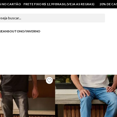
OS NO CARTÃO
FRETE FIXO R$ 12,99 BRASIL (VEJA AS REGRAS)
20% DE C
 buscar...
JEANS
OUTONO/INVERNO