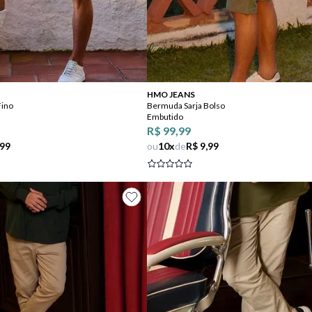
Comprar
Comprar
HMO JEANS
Fino
Bermuda Sarja Bolso
Embutido
R$ 99,99
,99
ou
10
x
de
R$ 9,99