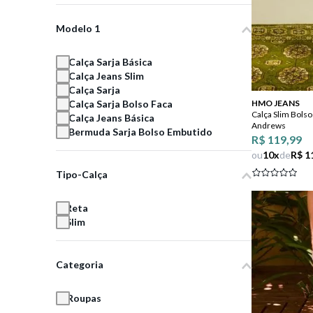
Modelo 1
Calça Sarja Básica
Calça Jeans Slim
Calça Sarja
Calça Sarja Bolso Faca
HMO JEANS
Calça Slim Bolso
Calça Jeans Básica
Andrews
Bermuda Sarja Bolso Embutido
R$ 119,99
ou
10
x
de
R$ 1
Tipo-Calça
Reta
Slim
Categoria
Roupas