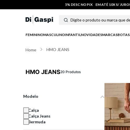
5% DESC NO PIX
EM ATÉ 10X S/ JUR
Digite o produto ou marca que deseja
Termos mais buscados
FEMININO
MASCULINO
INFANTIL
NOVIDADES
MARCAS
BOTAS
1
º
tenis
HMO JEANS
2
º
tênis feminino
3
º
moletom
HMO JEANS
20
Produtos
4
º
tênis masculino
5
º
bota
Modelo
6
º
sandalia
Calça
Calça Jeans
7
º
salto
Bermuda