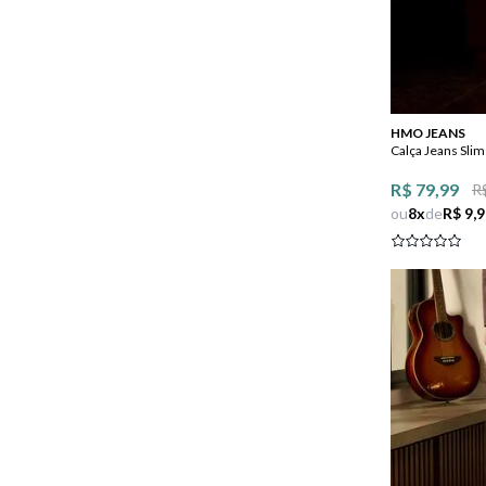
HMO JEANS
Calça Jeans Slim
R$ 79,99
R
ou
8
x
de
R$ 9,