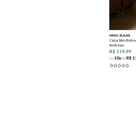
HMO JEANS
Calça Slim Bolso
Andrews
R$ 119,99
ou
10
x
de
R$ 1