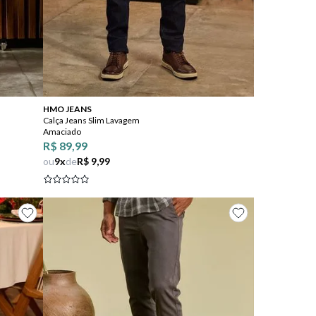
Comprar
HMO JEANS
Calça Jeans Slim Lavagem
Amaciado
R$ 89,99
ou
9
x
de
R$ 9,99