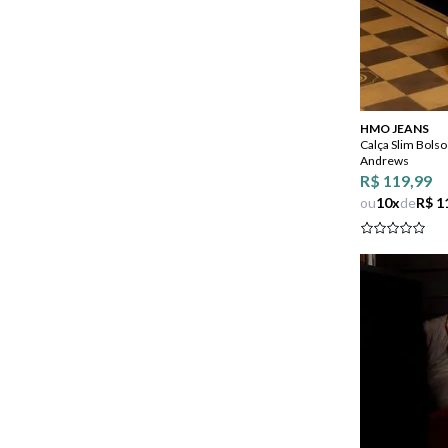
HMO JEANS
Calça Slim Bolso
Andrews
R$ 119,99
ou
10
x
de
R$ 1