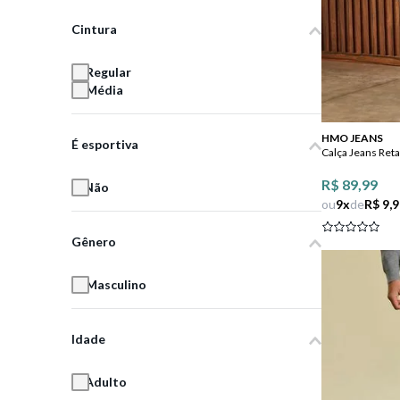
8
º
jeans
Cintura
9
º
chuteira
Regular
10
º
chinelo
Média
HMO JEANS
É esportiva
Calça Jeans Ret
R$ 89,99
Não
ou
9
x
de
R$ 9,
Gênero
Masculino
Idade
Adulto