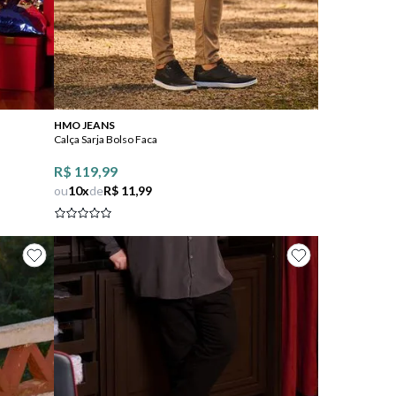
Comprar
HMO JEANS
Calça Sarja Bolso Faca
R$ 119,99
ou
10
x
de
R$ 11,99