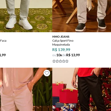
Comprar
Comprar
HMO JEANS
 Faca
Calça Sport Fino
Maquinetada
R$ 139,99
1,99
ou
10
x
de
R$ 13,99