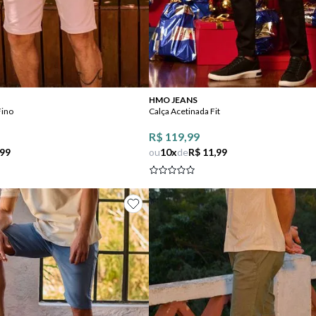
Comprar
Comprar
HMO JEANS
Fino
Calça Acetinada Fit
R$ 119,99
,99
ou
10
x
de
R$ 11,99