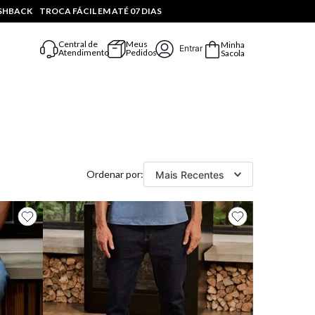
ASHBACK
TROCA FÁCIL EM ATÉ 07 DIAS
Central de
Meus
Minha
Entrar
Atendimento
Pedidos
Sacola
Mais Recentes