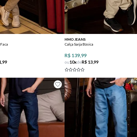
Comprar
Comprar
HMO JEANS
 Faca
Calça Sarja Básica
R$ 139,99
1,99
ou
10
x
de
R$ 13,99