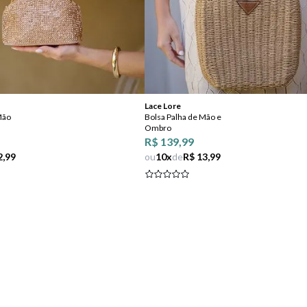
Comprar
Comprar
Lace Lore
Mão
Bolsa Palha de Mão e
Ombro
R$ 139,99
2,99
ou
10
x
de
R$ 13,99