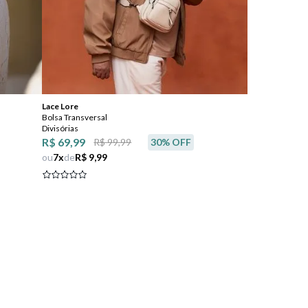
Comprar
Lace Lore
Bolsa Transversal
Divisórias
R$ 69,99
R$ 99,99
30
% OFF
ou
7
x
de
R$ 9,99