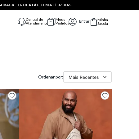
ASHBACK
TROCA FÁCIL EM ATÉ 07 DIAS
Central de
Meus
Minha
Entrar
Atendimento
Pedidos
Sacola
Mais Recentes