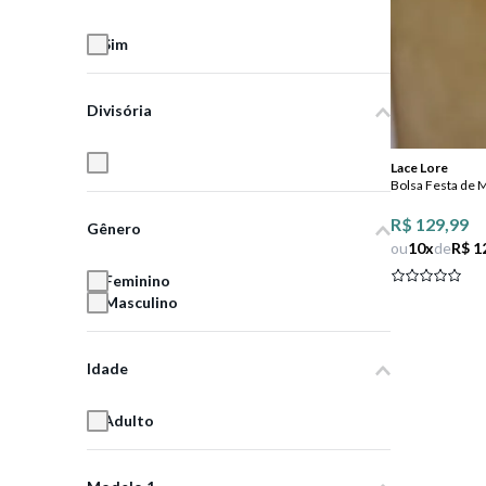
8
º
salto
Sim
9
º
new balance
10
º
tênis infantil
Divisória
3
Lace Lore
Bolsa Festa de 
R$ 129,99
Gênero
ou
10
x
de
R$ 1
Feminino
Masculino
Idade
Adulto