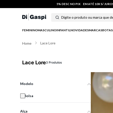
5% DESC NO PIX
EM ATÉ 10X S/ JUR
Digite o produto ou marca que deseja
Termos mais buscados
FEMININO
MASCULINO
INFANTIL
NOVIDADES
MARCAS
BOTAS
1
º
tênis feminino
Lace Lore
2
º
tenis
3
º
moletom
Lace Lore
3
Produtos
4
º
tênis masculino
5
º
bota
Modelo
6
º
sandalia
Bolsa
7
º
jeans
Alça