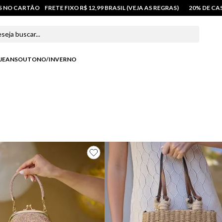
OS NO CARTÃO
FRETE FIXO R$ 12,99 BRASIL (VEJA AS REGRAS)
20% DE C
 buscar...
JEANS
OUTONO/INVERNO