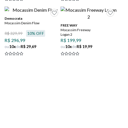
Democrata
Mocassim Denim Flow
FREE WAY
Mocassim Freeway
R$ 329,99
10
% OFF
Logan 2
R$ 296,99
R$ 199,99
ou
10
x
de
R$ 29,69
ou
10
x
de
R$ 19,99