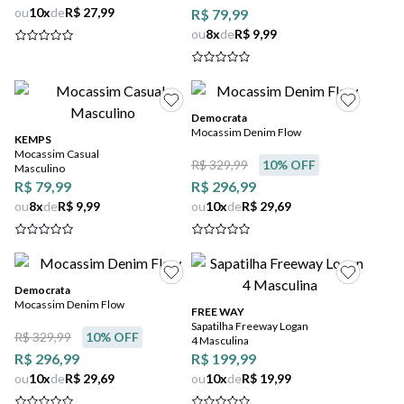
ou
10
x
de
R$ 27,99
R$ 79,99
ou
8
x
de
R$ 9,99
Democrata
Mocassim Denim Flow
KEMPS
Mocassim Casual
R$ 329,99
10
% OFF
Masculino
R$ 79,99
R$ 296,99
ou
8
x
de
R$ 9,99
ou
10
x
de
R$ 29,69
Democrata
Mocassim Denim Flow
FREE WAY
Sapatilha Freeway Logan
R$ 329,99
10
% OFF
4 Masculina
R$ 296,99
R$ 199,99
ou
10
x
de
R$ 29,69
ou
10
x
de
R$ 19,99