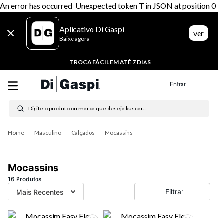
An error has occurred: Unexpected token T in JSON at position 0
Aplicativo Di Gaspi
ver
Baixe agora
TROCA FÁCIL EM ATÉ 7 DIAS
Entrar
Digite o produto ou marca que deseja buscar...
Termos mais buscados
Masculino
Calçados
Mocassins
1
º
tenis
2
º
tênis feminino
Mocassins
3
º
moletom
16
Produtos
Filtrar
Mais Recentes
4
º
tênis masculino