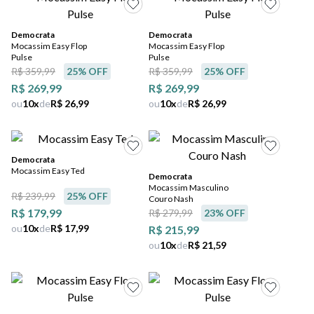
5
º
bota
6
º
sandalia
Democrata
Democrata
Mocassim Easy Flop
Mocassim Easy Flop
Pulse
Pulse
7
º
salto
R$ 359,99
25
% OFF
R$ 359,99
25
% OFF
R$ 269,99
R$ 269,99
8
º
jeans
ou
10
x
de
R$ 26,99
ou
10
x
de
R$ 26,99
9
º
chuteira
10
º
chinelo
Democrata
Mocassim Easy Ted
Democrata
Mocassim Masculino
R$ 239,99
25
% OFF
Couro Nash
R$ 179,99
R$ 279,99
23
% OFF
ou
10
x
de
R$ 17,99
R$ 215,99
ou
10
x
de
R$ 21,59