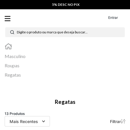
5% DESC NO PIX
Entrar
Masculino
Roupas
Regatas
Regatas
13
Produtos
Filtrar
Mais Recentes
Rovitex
Rovitex
Camiseta Regata Machão
Camiseta Regata Machão
Meia Malha
Meia Malha
R$ 39,99
R$ 39,99