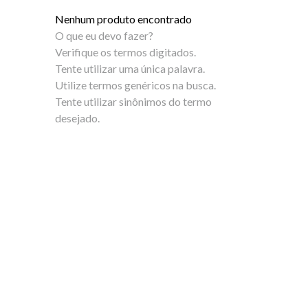
5
º
sandalia
Nenhum produto encontrado
6
º
bota
O que eu devo fazer?
Verifique os termos digitados.
7
º
salto
Tente utilizar uma única palavra.
Utilize termos genéricos na busca.
8
º
jeans
Tente utilizar sinônimos do termo
desejado.
9
º
chinelo
10
º
sapatenis