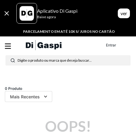
Aplicativo Di Gaspi
ver
Baixe agora
PARCELAMENTO EM ATÉ 10X S/ JUROS NO CARTÃO
Entrar
Digite o produto ou marca que deseja buscar...
Termos mais buscados
1
º
tenis
0
Produto
Mais Recentes
2
º
tênis feminino
3
º
tênis masculino
OOPS!
4
º
moletom