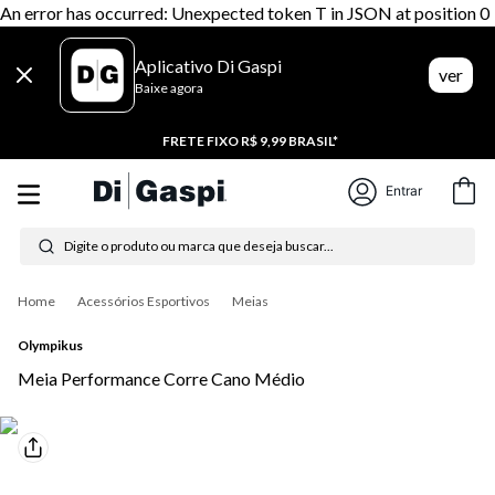
An error has occurred: Unexpected token T in JSON at position 0
Aplicativo Di Gaspi
ver
Baixe agora
FRETE FIXO R$ 9,99 BRASIL*
Entrar
Digite o produto ou marca que deseja buscar...
Termos mais buscados
Acessórios Esportivos
Meias
1
º
tênis feminino
Olympikus
2
º
tenis
Meia Performance Corre Cano Médio
3
º
moletom
4
º
tênis masculino