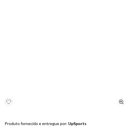
5
º
bota
6
º
sandalia
7
º
jeans
8
º
chuteira
9
º
salto
10
º
new balance
Produto fornecido e entregue por:
UpSports