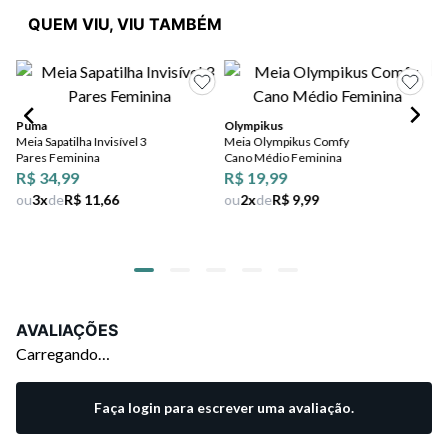
QUEM VIU, VIU TAMBÉM
Puma
Olympikus
Ol
Meia Sapatilha Invisível 3
Meia Olympikus Comfy
Me
Pares Feminina
Cano Médio Feminina
Ca
R$ 34,99
R$ 19,99
R$
ou
3
x
de
R$ 11,66
ou
2
x
de
R$ 9,99
ou
AVALIAÇÕES
Carregando…
Faça login para escrever uma avaliação.