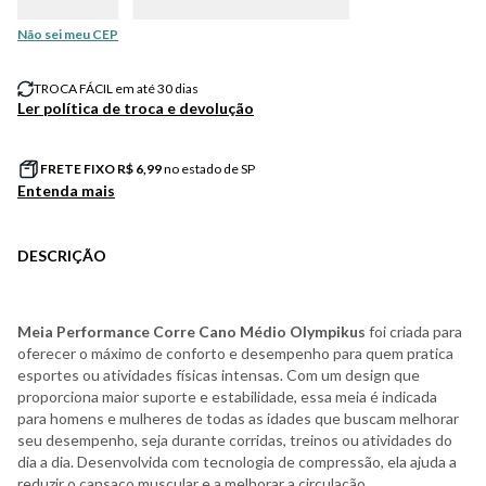
Não sei meu CEP
TROCA FÁCIL em até 30 dias
Ler política de troca e devolução
FRETE FIXO R$
6,99
no estado de SP
Entenda mais
DESCRIÇÃO
Meia Performance Corre Cano Médio Olympikus
foi criada para
oferecer o máximo de conforto e desempenho para quem pratica
esportes ou atividades físicas intensas. Com um design que
proporciona maior suporte e estabilidade, essa meia é indicada
para homens e mulheres de todas as idades que buscam melhorar
seu desempenho, seja durante corridas, treinos ou atividades do
dia a dia. Desenvolvida com tecnologia de compressão, ela ajuda a
reduzir o cansaço muscular e a melhorar a circulação,