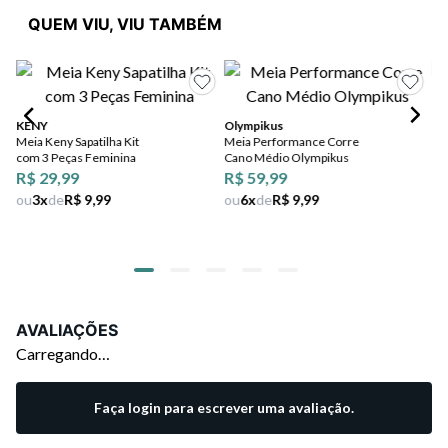
QUEM VIU, VIU TAMBÉM
Pe
Me
KENY
Olympikus
Meia Keny Sapatilha Kit
Meia Performance Corre
R$
com 3 Peças Feminina
Cano Médio Olympikus
ou
R$ 29,99
R$ 59,99
ou
3
x
de
R$ 9,99
ou
6
x
de
R$ 9,99
AVALIAÇÕES
Carregando…
Faça login para escrever uma avaliação.