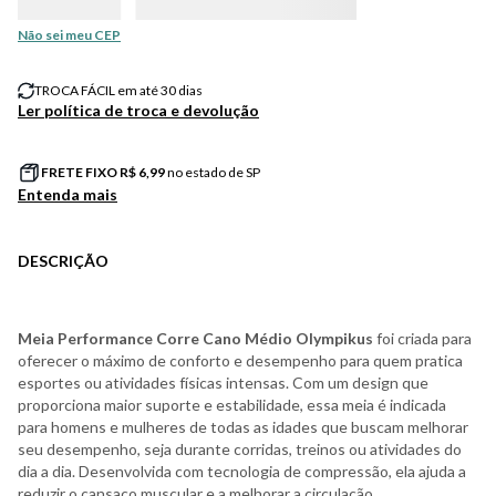
Não sei meu CEP
TROCA FÁCIL em até 30 dias
Ler política de troca e devolução
FRETE FIXO R$
6,99
no estado de SP
Entenda mais
DESCRIÇÃO
Meia Performance Corre Cano Médio Olympikus
foi criada para
oferecer o máximo de conforto e desempenho para quem pratica
esportes ou atividades físicas intensas. Com um design que
proporciona maior suporte e estabilidade, essa meia é indicada
para homens e mulheres de todas as idades que buscam melhorar
seu desempenho, seja durante corridas, treinos ou atividades do
dia a dia. Desenvolvida com tecnologia de compressão, ela ajuda a
reduzir o cansaço muscular e a melhorar a circulação,