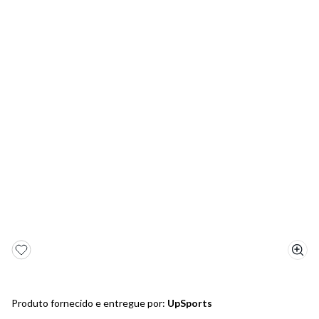
5
º
bota
6
º
sandalia
7
º
jeans
8
º
salto
9
º
chuteira
10
º
new balance
Produto fornecido e entregue por:
UpSports