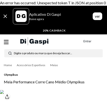
An error has occurred: Unexpected token T in JSON at position 0
Aplicativo Di Gaspi
ver
Baixe agora
20% CASHBACK
Entrar
Digite o produto ou marca que deseja buscar...
Termos mais buscados
Acessórios Esportivos
Meias
1
º
tênis feminino
Olympikus
2
º
tenis
Meia Performance Corre Cano Médio Olympikus
3
º
moletom
4
º
tênis masculino