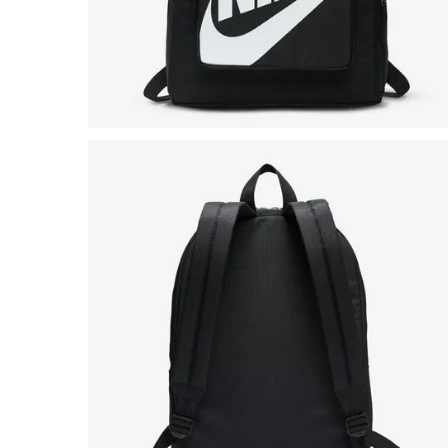
8
º
salto
9
º
chuteira
10
º
new balance