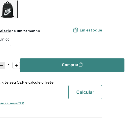
Em estoque
Unico
－
＋
Comprar
mprar
igite seu CEP e calcule o frete
ão sei meu CEP