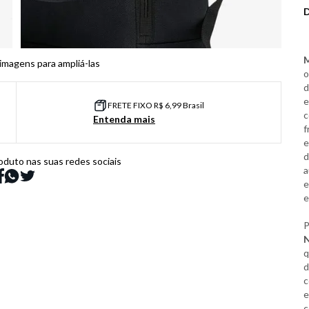
M
 imagens para ampliá-las
o
d
e
FRETE FIXO R$ 6,99 Brasil
c
Entenda mais
f
e
d
oduto nas suas redes sociais
a
e
e
P
N
q
d
c
e
c