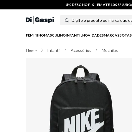
5% DESC NO PIX
EM ATÉ 10X S/ JUR
Digite o produto ou marca que deseja
Termos mais buscados
FEMININO
MASCULINO
INFANTIL
NOVIDADES
MARCAS
BOTAS
1
º
tênis feminino
Infantil
Acessórios
Mochilas
2
º
tenis
3
º
moletom
4
º
tênis masculino
5
º
bota
6
º
sandalia
7
º
jeans