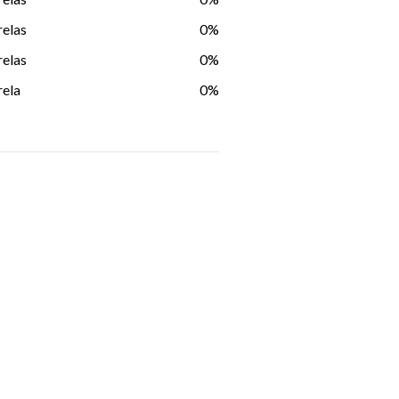
relas
0%
relas
0%
rela
0%