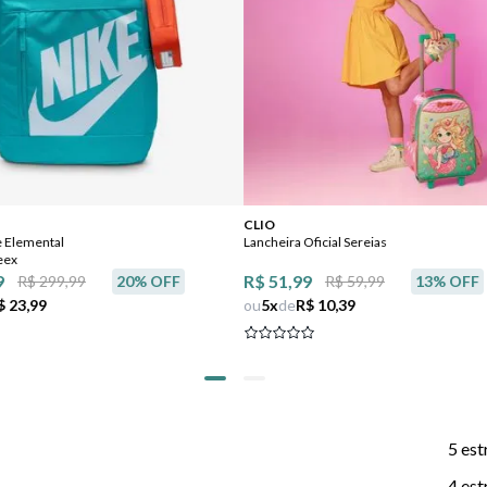
CLIO
e Elemental
Lancheira Oficial Sereias
seex
9
R$ 51,99
R$ 299,99
20
% OFF
R$ 59,99
13
% OFF
$ 23,99
ou
5
x
de
R$ 10,39
5 est
4 est