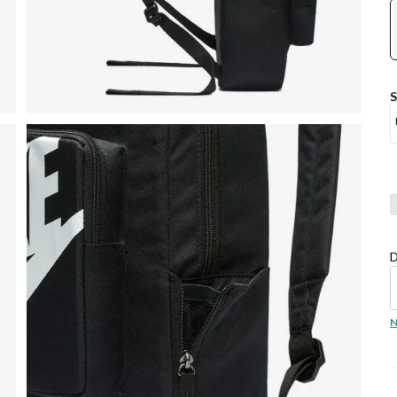
Co
D
N