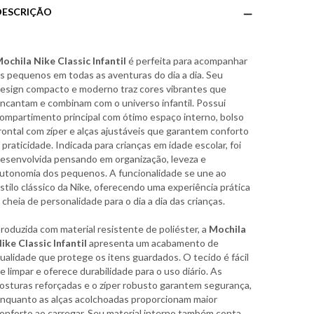
DESCRIÇÃO
ochila Nike Classic Infantil
é perfeita para acompanhar
s pequenos em todas as aventuras do dia a dia. Seu
esign compacto e moderno traz cores vibrantes que
ncantam e combinam com o universo infantil. Possui
ompartimento principal com ótimo espaço interno, bolso
rontal com zíper e alças ajustáveis que garantem conforto
 praticidade. Indicada para crianças em idade escolar, foi
esenvolvida pensando em organização, leveza e
utonomia dos pequenos. A funcionalidade se une ao
stilo clássico da Nike, oferecendo uma experiência prática
 cheia de personalidade para o dia a dia das crianças.
roduzida com material resistente de poliéster, a
Mochila
ike Classic Infantil
apresenta um acabamento de
ualidade que protege os itens guardados. O tecido é fácil
e limpar e oferece durabilidade para o uso diário. As
osturas reforçadas e o zíper robusto garantem segurança,
nquanto as alças acolchoadas proporcionam maior
onforto ao carregar. Seu material interno também conta