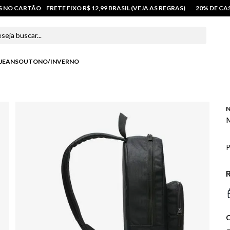
OS NO CARTÃO
FRETE FIXO R$ 12,99 BRASIL (VEJA AS REGRAS)
20% DE C
 buscar...
JEANS
OUTONO/INVERNO
N
M
P
R