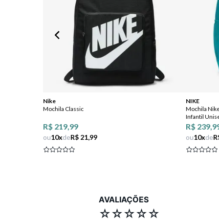
Nike
NIKE
Mochila Classic
Mochila Nik
Infantil Uni
R$ 219,99
R$ 239,9
OFF
ou
10
x
de
R$ 21,99
ou
10
x
de
R
AVALIAÇÕES
☆
☆
☆
☆
☆