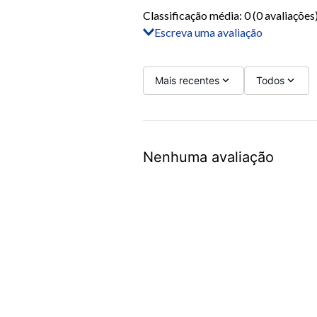
Classificação média: 0
(0 avaliações
Escreva uma avaliação
Adicionar avaliação
Título
Mais recentes
Todos
Avalie o produto de 1 a 5 estrelas
Nenhuma avaliação
Seu nome
Sua localização
Endereço de email
Escreva uma avaliação