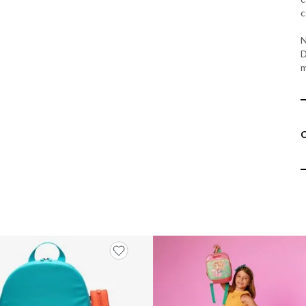
c
N
D
m