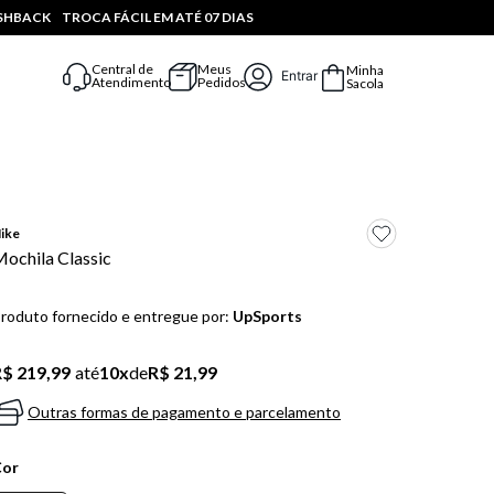
ASHBACK
TROCA FÁCIL EM ATÉ 07 DIAS
Central de
Meus
Minha
Entrar
Atendimento
Pedidos
Sacola
ike
ochila Classic
roduto fornecido e entregue por:
UpSports
$ 219,99
até
10
x
de
R$ 21,99
Outras formas de pagamento e parcelamento
Cor