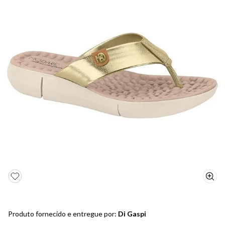
5
º
bota
6
º
sandalia
7
º
jeans
8
º
chuteira
9
º
salto
10
º
new balance
Produto fornecido e entregue por:
Di Gaspi