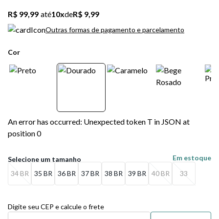
R$ 99,99
até
10
x
de
R$ 9,99
Outras formas de pagamento e parcelamento
Cor
An error has occurred: Unexpected token T in JSON at
position 0
Em estoque
34 BR
35 BR
36 BR
37 BR
38 BR
39 BR
40 BR
33
Digite seu CEP e calcule o frete