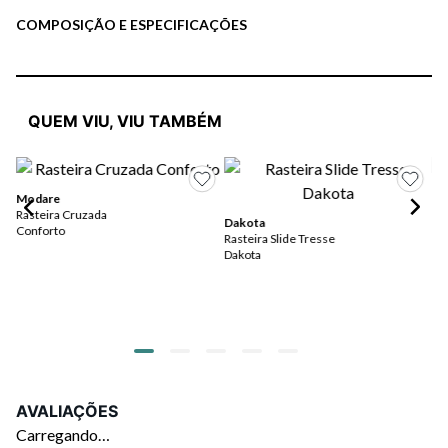
COMPOSIÇÃO E ESPECIFICAÇÕES
QUEM VIU, VIU TAMBÉM
Modare
Rasteira Cruzada
Dakota
Mo
Conforto
Rasteira Slide Tresse
Sa
Dakota
St
R$
ou
AVALIAÇÕES
Carregando…