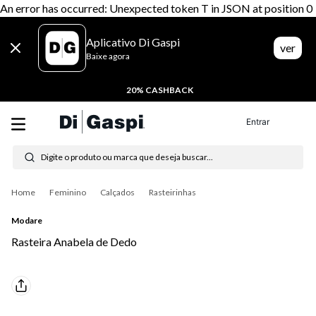
An error has occurred: Unexpected token T in JSON at position 0
Aplicativo Di Gaspi
ver
Baixe agora
20% CASHBACK
Entrar
Digite o produto ou marca que deseja buscar...
Termos mais buscados
Feminino
Calçados
Rasteirinhas
1
º
tênis feminino
Modare
2
º
tenis
Rasteira Anabela de Dedo
3
º
moletom
4
º
tênis masculino