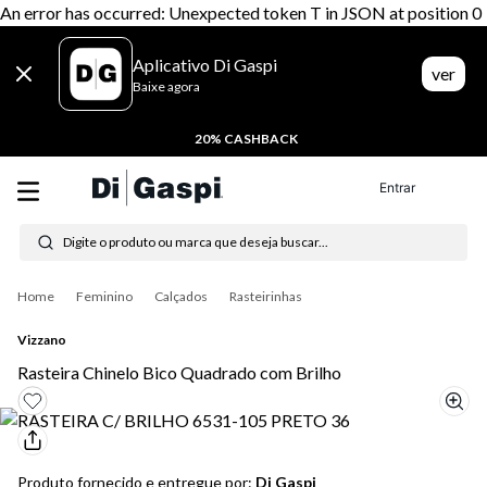
An error has occurred: Unexpected token T in JSON at position 0
Aplicativo Di Gaspi
ver
Baixe agora
20% CASHBACK
Entrar
Digite o produto ou marca que deseja buscar...
Termos mais buscados
Feminino
Calçados
Rasteirinhas
1
º
tenis
Vizzano
2
º
tênis feminino
Rasteira Chinelo Bico Quadrado com Brilho
3
º
tênis masculino
4
º
moletom
Produto fornecido e entregue por:
Di Gaspi