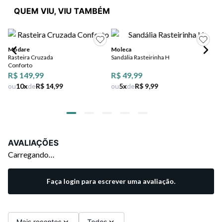
QUEM VIU, VIU TAMBÉM
Modare
Moleca
Rasteira Cruzada
Sandália Rasteirinha H
Vi
Conforto
Ra
R$ 149,99
R$ 49,99
De
ou
10
x
de
R$ 14,99
ou
5
x
de
R$ 9,99
AVALIAÇÕES
Carregando…
Faça login para escrever uma avaliação.
Mais recentes
Todos