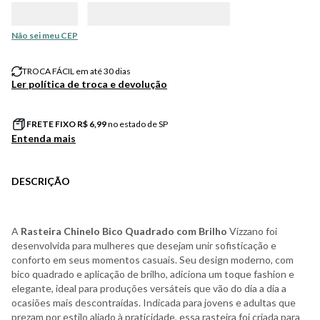
Não sei meu CEP
TROCA FÁCIL em até 30 dias
Ler política de troca e devolução
FRETE FIXO R$
6,99
no estado de SP
Entenda mais
DESCRIÇÃO
A
Rasteira Chinelo Bico Quadrado com Brilho
Vizzano foi
desenvolvida para mulheres que desejam unir sofisticação e
conforto em seus momentos casuais. Seu design moderno, com
bico quadrado e aplicação de brilho, adiciona um toque fashion e
elegante, ideal para produções versáteis que vão do dia a dia a
ocasiões mais descontraídas. Indicada para jovens e adultas que
prezam por estilo aliado à praticidade, essa rasteira foi criada para