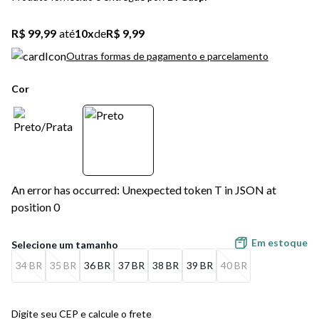
5
º
sandalia
R$ 99,99
até
10
x
de
R$ 9,99
6
º
bota
Outras formas de pagamento e parcelamento
7
º
salto
Cor
8
º
jeans
9
º
chinelo
10
º
sapatenis
An error has occurred: Unexpected token T in JSON at
position 0
Em estoque
34 BR
35 BR
36 BR
37 BR
38 BR
39 BR
40 BR
Digite seu CEP e calcule o frete