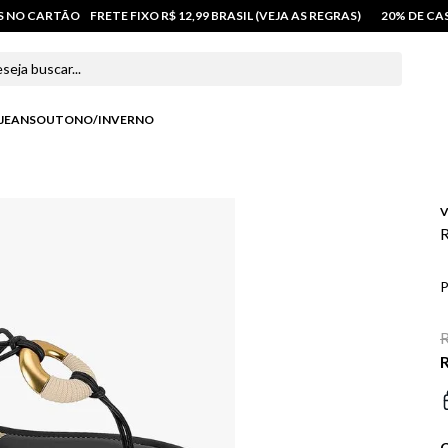
OS NO CARTÃO
FRETE FIXO R$ 12,99 BRASIL (VEJA AS REGRAS)
20% DE C
 buscar...
JEANS
OUTONO/INVERNO
V
R
P
R
R