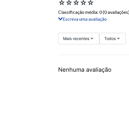
☆
☆
☆
☆
☆
Classificação média: 0
(0 avaliações
Escreva uma avaliação
Adicionar avaliação
Título
Mais recentes
Todos
Avalie o produto de 1 a 5 estrelas
Nenhuma avaliação
Seu nome
Sua localização
Endereço de email