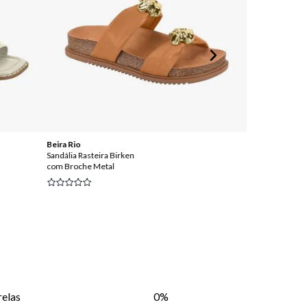
Beira Rio
Mississipi
Sandália Rasteira Birken
Sandália Flat co
com Broche Metal
Aplicação de Mi
relas
0%