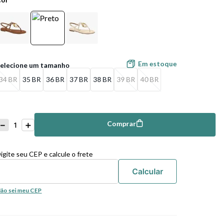
Em estoque
34 BR
35 BR
36 BR
37 BR
38 BR
39 BR
40 BR
－
＋
Comprar
mprar
igite seu CEP e calcule o frete
ão sei meu CEP