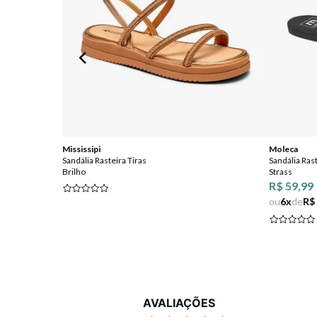
Mississipi
Moleca
Sandália Rasteira Tiras
Sandália Ras
Brilho
Strass
R$ 59,99
FF
ou
6
x
de
R$
AVALIAÇÕES