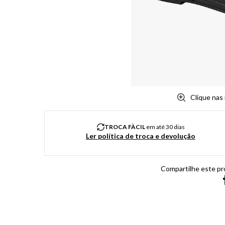
8
º
chuteira
9
º
salto
10
º
new balance
Clique nas
TROCA FÀCIL
em até 30 dias
Ler política de troca e devolução
Compartilhe este pr