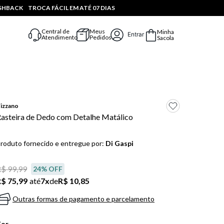
ASHBACK
TROCA FÁCIL EM ATÉ 07 DIAS
Central de
Meus
Minha
Entrar
Atendimento
Pedidos
Sacola
izzano
asteira de Dedo com Detalhe Matálico
roduto fornecido e entregue por:
Di Gaspi
$ 99,99
24
% OFF
$ 75,99
até
7
x
de
R$ 10,85
Outras formas de pagamento e parcelamento
Cor