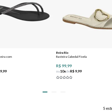
Beira Rio
teira com
Rasteira Cabedal Fivela
R$ 99,99
 9,99
ou
10
x
de
R$ 9,99
5 est