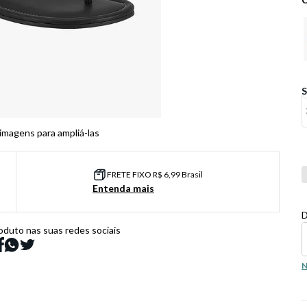
 imagens para ampliá-las
Co
FRETE FIXO R$ 6,99 Brasil
Entenda mais
D
oduto nas suas redes sociais
N