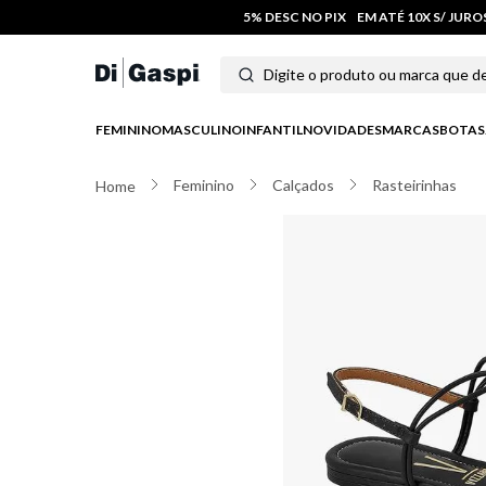
5% DESC NO PIX
EM ATÉ 10X S/ JUR
Digite o produto ou marca que deseja
Termos mais buscados
FEMININO
MASCULINO
INFANTIL
NOVIDADES
MARCAS
BOTAS
1
º
tênis feminino
Feminino
Calçados
Rasteirinhas
2
º
tenis
3
º
moletom
4
º
tênis masculino
5
º
bota
6
º
sandalia
7
º
jeans