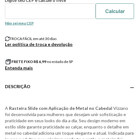
Digite seu CEP e calcule o frete
Não sei meu CEP
TROCA FÁCIL em até 30 dias
Ler política de troca e devolução
FRETE FIXO R$
6,99
no estado de SP
Entenda mais
DESCRIÇÃO
A
Rasteira Slide com Aplicação de Metal no Cabedal
Vizzano
foi desenvolvida para mulheres que desejam unir sofisticação e
praticidade em seus looks do dia a dia. Seu design moderno em
estilo slide garante praticidade ao calçar, enquanto o detalhe em
metal no cabedal adiciona um toque elegante e atual. Indicada para