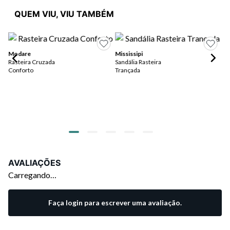
QUEM VIU, VIU TAMBÉM
Modare
Mississipi
Rasteira Cruzada
Sandália Rasteira
Mo
Conforto
Trançada
Sa
St
R$
ou
AVALIAÇÕES
Carregando…
Faça login para escrever uma avaliação.