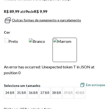
5
º
bota
R$ 89,99
até
9
x
de
R$ 9,99
6
º
sandalia
Outras formas de pagamento e parcelamento
7
º
jeans
Cor
8
º
salto
9
º
chuteira
10
º
new balance
An error has occurred: Unexpected token T in JSON at
position 0
Em estoque
34 BR
35 BR
36 BR
37 BR
38 BR
39 BR
40 BR