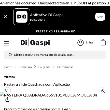
An error has occurred: Unexpected token T in JSON at position 0
Aplicativo Di Gaspi
ver
Baixe agora
20% CASHBACK
Entrar
Digite o produto ou marca que deseja buscar...
Termos mais buscados
Feminino
Calçados
Rasteirinhas
1
º
tênis feminino
Vizzano
2
º
tenis
Rasteira Slide Quadrada com Aplicação
3
º
moletom
4
º
tênis masculino
Produto fornecido e entregue por:
Di Gaspi