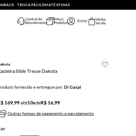
ASHBACK
TROCA FÁCIL EM ATÉ 07 DIAS
Central de
Meus
Minha
Entrar
Atendimento
Pedidos
Sacola
akota
asteira Slide Tresse Dakota
roduto fornecido e entregue por:
Di Gaspi
$ 169,99
até
10
x
de
R$ 16,99
Outras formas de pagamento e parcelamento
Cor