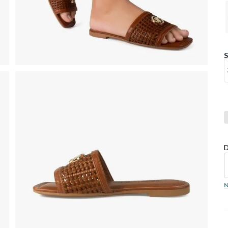
Co
D
N