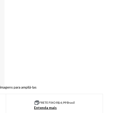
 imagens para ampliá-las
FRETE FIXO R$ 6,99 Brasil
Entenda mais