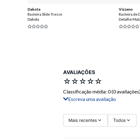
Dakota
Vizzano
Rasteira Slide Tresse
Rasteira de
Dakota
Detalhe Matá
AVALIAÇÕES
☆
☆
☆
☆
☆
Classificação média: 0
(0 avaliações
Escreva uma avaliação
Adicionar avaliação
Título
Mais recentes
Todos
Avalie o produto de 1 a 5 estrelas