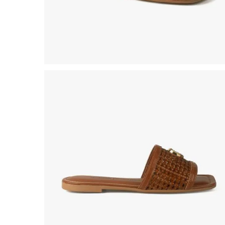
8
º
salto
9
º
chuteira
10
º
new balance