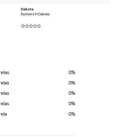
Dakota
Dakota
Rasteira H Dakota
Sandália Rasteir
R$ 79,99
R
ou
8
x
de
R$ 9,
relas
0%
relas
0%
relas
0%
relas
0%
rela
0%