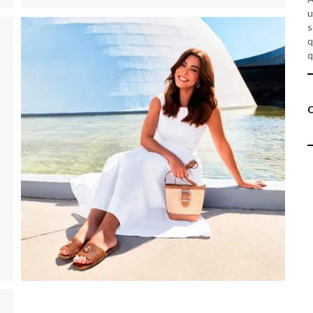
u
s
q
q