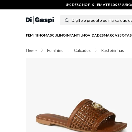
5% DESC NO PIX
EM ATÉ 10X S/ JUR
Digite o produto ou marca que deseja
Termos mais buscados
FEMININO
MASCULINO
INFANTIL
NOVIDADES
MARCAS
BOTAS
1
º
tênis feminino
Feminino
Calçados
Rasteirinhas
2
º
tenis
3
º
moletom
4
º
tênis masculino
5
º
bota
6
º
sandalia
7
º
jeans