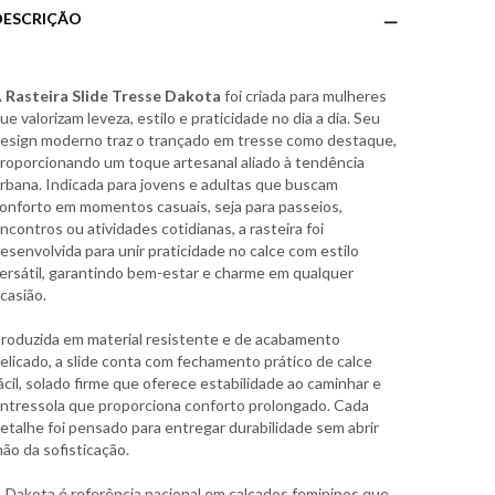
DESCRIÇÃO
A
Rasteira Slide Tresse Dakota
foi criada para mulheres
ue valorizam leveza, estilo e praticidade no dia a dia. Seu
esign moderno traz o trançado em tresse como destaque,
roporcionando um toque artesanal aliado à tendência
rbana. Indicada para jovens e adultas que buscam
onforto em momentos casuais, seja para passeios,
ncontros ou atividades cotidianas, a rasteira foi
esenvolvida para unir praticidade no calce com estilo
ersátil, garantindo bem-estar e charme em qualquer
casião.
roduzida em material resistente e de acabamento
elicado, a slide conta com fechamento prático de calce
ácil, solado firme que oferece estabilidade ao caminhar e
ntressola que proporciona conforto prolongado. Cada
etalhe foi pensado para entregar durabilidade sem abrir
ão da sofisticação.
 Dakota é referência nacional em calçados femininos que