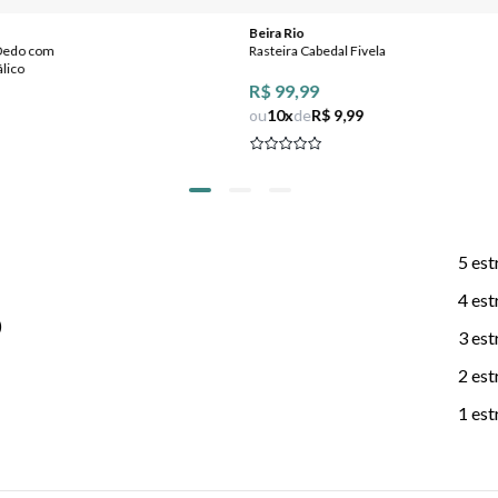
Beira Rio
 Dedo com
Rasteira Cabedal Fivela
lico
R$ 99,99
ou
10
x
de
R$ 9,99
5 est
4 est
)
3 est
2 est
1 est