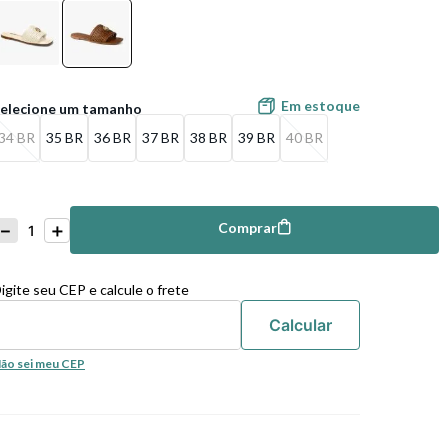
Em estoque
34 BR
35 BR
36 BR
37 BR
38 BR
39 BR
40 BR
－
＋
Comprar
mprar
igite seu CEP e calcule o frete
ão sei meu CEP