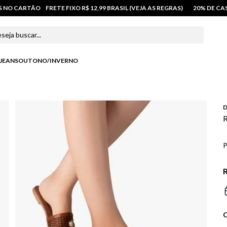
OS NO CARTÃO
FRETE FIXO R$ 12,99 BRASIL (VEJA AS REGRAS)
20% DE C
 buscar...
JEANS
OUTONO/INVERNO
D
R
P
R