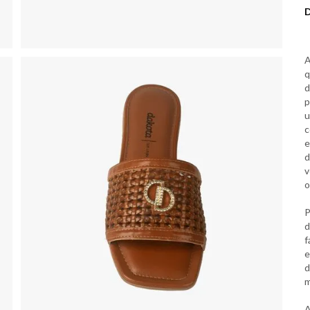
q
d
p
u
c
e
d
v
o
P
d
f
e
d
m
A