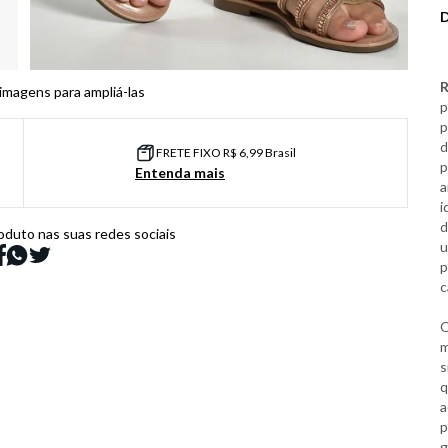
R
 imagens para ampliá-las
p
p
d
FRETE FIXO R$ 6,99 Brasil
p
Entenda mais
a
i
d
oduto nas suas redes sociais
u
p
c
m
s
q
a
p
g