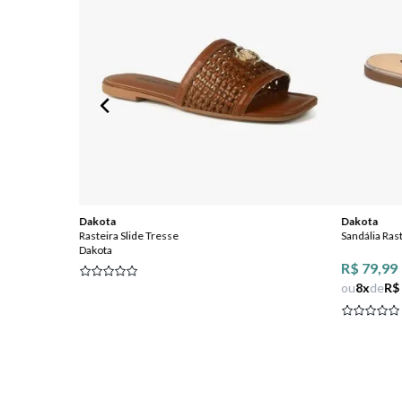
Dakota
Dakota
Rasteira Slide Tresse
Sandália Ras
Dakota
R$ 79,99
ou
8
x
de
R$