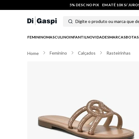
5% DESC NO PIX
EM ATÉ 10X S/ JUR
Digite o produto ou marca que deseja
Termos mais buscados
FEMININO
MASCULINO
INFANTIL
NOVIDADES
MARCAS
BOTAS
1
º
tênis feminino
Feminino
Calçados
Rasteirinhas
2
º
tenis
3
º
moletom
4
º
tênis masculino
5
º
bota
6
º
sandalia
7
º
jeans