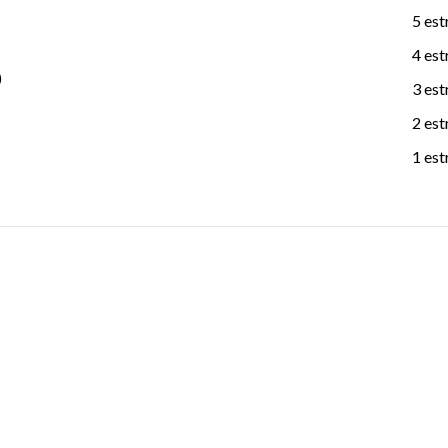
5 est
4 est
)
3 est
2 est
1 est