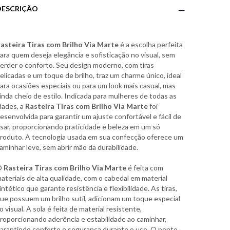
DESCRIÇÃO
asteira Tiras com Brilho Via Marte
é a escolha perfeita
ara quem deseja elegância e sofisticação no visual, sem
erder o conforto. Seu design moderno, com tiras
elicadas e um toque de brilho, traz um charme único, ideal
ara ocasiões especiais ou para um look mais casual, mas
inda cheio de estilo. Indicada para mulheres de todas as
dades, a
Rasteira Tiras com Brilho Via Marte
foi
esenvolvida para garantir um ajuste confortável e fácil de
sar, proporcionando praticidade e beleza em um só
roduto. A tecnologia usada em sua confecção oferece um
aminhar leve, sem abrir mão da durabilidade.
O
Rasteira Tiras com Brilho Via Marte
é feita com
ateriais de alta qualidade, com o cabedal em material
intético que garante resistência e flexibilidade. As tiras,
ue possuem um brilho sutil, adicionam um toque especial
o visual. A sola é feita de material resistente,
roporcionando aderência e estabilidade ao caminhar,
arantindo conforto e segurança durante o uso. O ponto