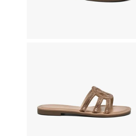
8
º
salto
9
º
chuteira
10
º
new balance