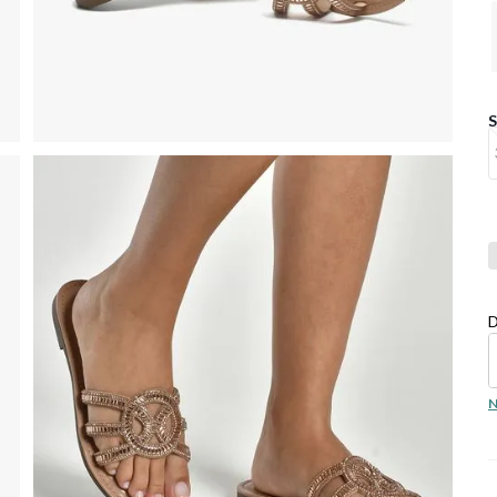
Co
D
N