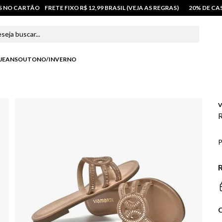
OS NO CARTÃO
FRETE FIXO R$ 12,99 BRASIL (VEJA AS REGRAS)
20% DE C
 buscar...
JEANS
OUTONO/INVERNO
V
R
P
R