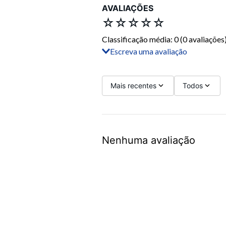
AVALIAÇÕES
☆
☆
☆
☆
☆
Classificação média: 0
(0 avaliações
Escreva uma avaliação
Adicionar avaliação
Título
Mais recentes
Todos
Avalie o produto de 1 a 5 estrelas
Nenhuma avaliação
Seu nome
Sua localização
Endereço de email