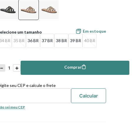
Em estoque
34 BR
35 BR
36 BR
37 BR
38 BR
39 BR
40 BR
－
＋
Comprar
mprar
igite seu CEP e calcule o frete
ão sei meu CEP