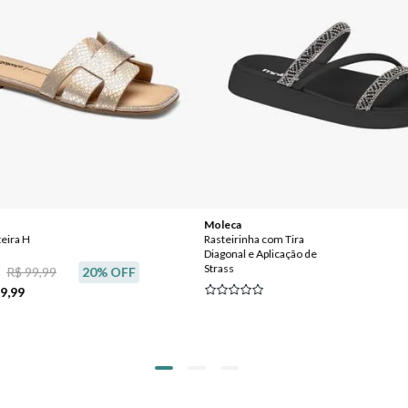
Moleca
teira H
Rasteirinha com Tira
Diagonal e Aplicação de
Strass
R$ 99,99
20
% OFF
 9,99