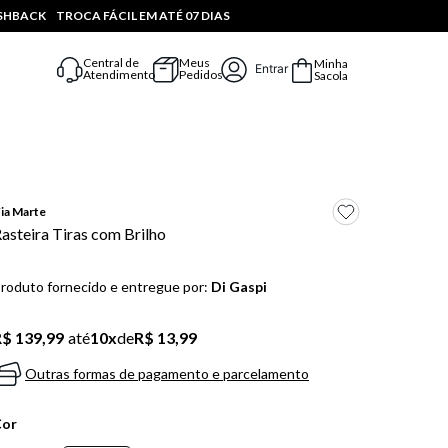
ASHBACK
TROCA FÁCIL EM ATÉ 07 DIAS
Central de
Meus
Minha
Entrar
Atendimento
Pedidos
Sacola
ia Marte
asteira Tiras com Brilho
roduto fornecido e entregue por:
Di Gaspi
$ 139,99
até
10
x
de
R$ 13,99
Outras formas de pagamento e parcelamento
Cor