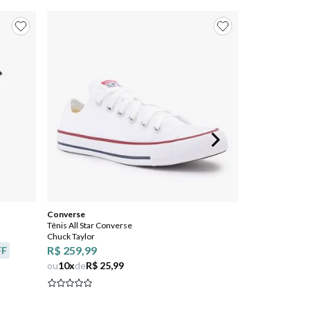
Converse
Tênis All Star Converse
Chuck Taylor
R$ 259,99
FF
ou
10
x
de
R$ 25,99