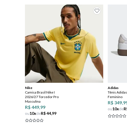
8
º
salto
9
º
new balance
10
º
tênis infantil
Nike
Adidas
Camisa Brasil Nike I
Tênis Adidas
2026/27 Torcedor Pro
Feminino
Masculina
R$ 349,9
R$ 449,99
ou
10
x
de
R
ou
10
x
de
R$ 44,99