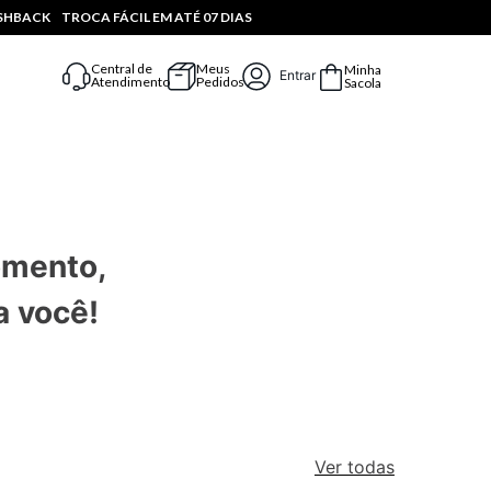
ASHBACK
TROCA FÁCIL EM ATÉ 07 DIAS
Central de
Meus
Minha
Entrar
Atendimento
Pedidos
Sacola
omento,
a você!
Ver todas