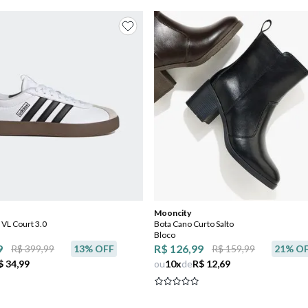
Mooncity
 VL Court 3.0
Bota Cano Curto Salto
Bloco
9
R$ 126,99
R$ 399,99
13
% OFF
R$ 159,99
21
% O
$ 34,99
ou
10
x
de
R$ 12,69