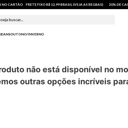
OS NO CARTÃO
FRETE FIXO R$ 12,99 BRASIL (VEJA AS REGRAS)
20% DE C
 buscar...
JEANS
OUTONO/INVERNO
roduto não está disponível no m
mos outras opções incríveis par