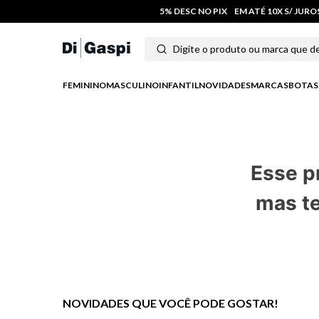
5% DESC NO PIX
EM ATÉ 10X S/ JUR
Digite o produto ou marca que deseja
Termos mais buscados
FEMININO
MASCULINO
INFANTIL
NOVIDADES
MARCAS
BOTAS
1
º
tênis feminino
2
º
tenis
Esse p
3
º
moletom
mas te
4
º
tênis masculino
5
º
bota
6
º
sandalia
7
º
jeans
NOVIDADES QUE VOCÊ PODE GOSTAR!