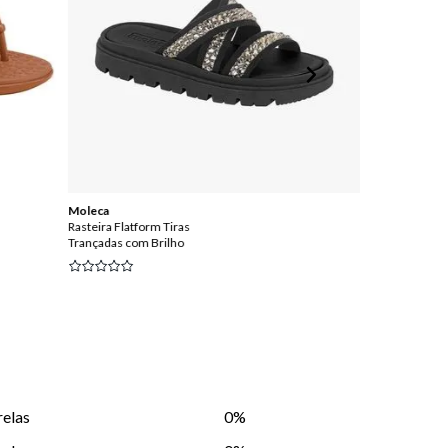
Moleca
Azaleia
Rasteira Flatform Tiras
Plataforma Tiras
Trançadas com Brilho
Trançadas Fern
relas
0%