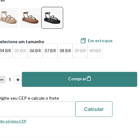
Em estoque
34 BR
35 BR
36 BR
37 BR
38 BR
39 BR
40 BR
－
＋
Comprar
mprar
igite seu CEP e calcule o frete
ão sei meu CEP