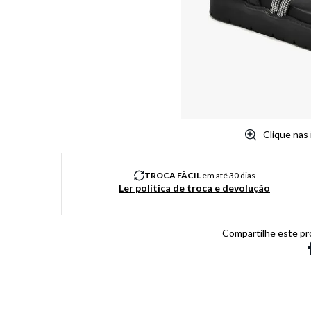
8
º
chuteira
9
º
salto
10
º
new balance
Clique nas
TROCA FÀCIL
em até 30 dias
Ler política de troca e devolução
Compartilhe este pr