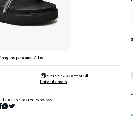
 imagens para ampliá-las
Co
FRETE FIXO R$ 6,99 Brasil
Entenda mais
D
oduto nas suas redes sociais
N