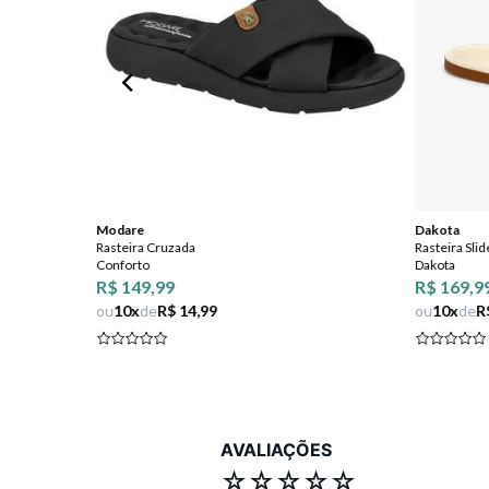
Modare
Dakota
Rasteira Cruzada
Rasteira Sli
Conforto
Dakota
R$ 149,99
R$ 169,9
ou
10
x
de
R$ 14,99
ou
10
x
de
R
AVALIAÇÕES
☆
☆
☆
☆
☆