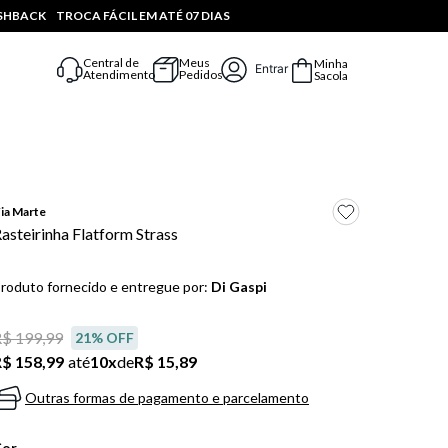
ASHBACK
TROCA FÁCIL EM ATÉ 07 DIAS
Central de
Meus
Minha
Entrar
Atendimento
Pedidos
Sacola
ia Marte
asteirinha Flatform Strass
roduto fornecido e entregue por:
Di Gaspi
$ 199,99
21
% OFF
$ 158,99
até
10
x
de
R$ 15,89
Outras formas de pagamento e parcelamento
Cor