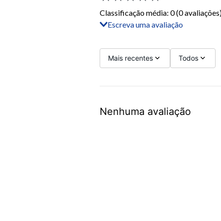
Classificação média: 0
(0 avaliações
Escreva uma avaliação
Adicionar avaliação
Título
Mais recentes
Todos
Avalie o produto de 1 a 5 estrelas
Nenhuma avaliação
Seu nome
Sua localização
Endereço de email
Escreva uma avaliação