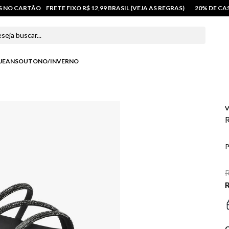
OS NO CARTÃO
FRETE FIXO R$ 12,99 BRASIL (VEJA AS REGRAS)
20% DE C
 buscar...
JEANS
OUTONO/INVERNO
V
R
P
R
R