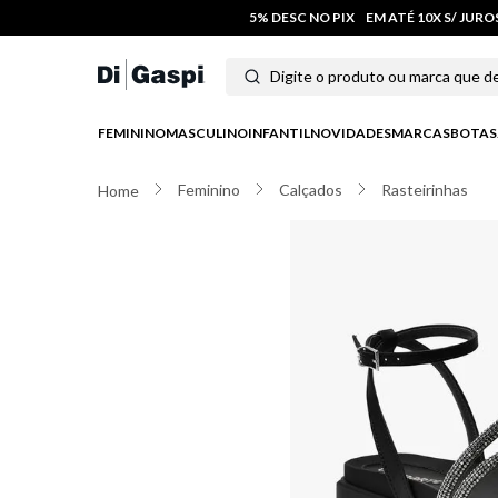
5% DESC NO PIX
EM ATÉ 10X S/ JUR
Digite o produto ou marca que deseja
Termos mais buscados
FEMININO
MASCULINO
INFANTIL
NOVIDADES
MARCAS
BOTAS
1
º
tênis feminino
Feminino
Calçados
Rasteirinhas
2
º
tenis
3
º
moletom
4
º
tênis masculino
5
º
bota
6
º
sandalia
7
º
jeans