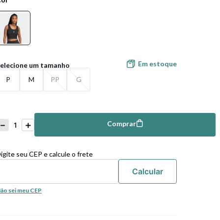
Em estoque
P
M
PP
G
－
＋
Comprar
mprar
igite seu CEP e calcule o frete
ão sei meu CEP