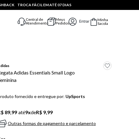
ASHBACK
TROCA FÁCIL EM ATÉ 07 DIAS
Central de
Meus
Minha
Entrar
Atendimento
Pedidos
Sacola
didas
egata Adidas Essentials Small Logo
eminina
roduto fornecido e entregue por:
UpSports
$ 89,99
até
9
x
de
R$ 9,99
Outras formas de pagamento e parcelamento
Cor