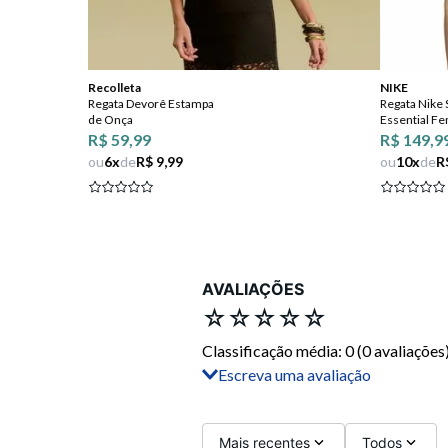
Recolleta
NIKE
Regata Devorê Estampa
Regata Nike
de Onça
Essential Fe
R$ 59,99
R$ 149,9
FF
ou
6
x
de
R$ 9,99
ou
10
x
de
R
AVALIAÇÕES
☆
☆
☆
☆
☆
Classificação média: 0
(0 avaliações
Escreva uma avaliação
Adicionar avaliação
Título
Mais recentes
Todos