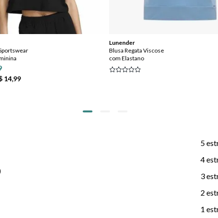
Lunender
 Sportswear
Blusa Regata Viscose
minina
com Elastano
9
$ 14,99
5 est
4 est
)
3 est
2 est
1 est