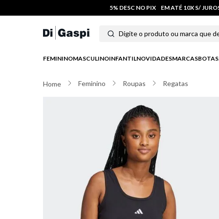
5% DESC NO PIX
EM ATÉ 10X S/ JUR
Digite o produto ou marca que deseja
Termos mais buscados
FEMININO
MASCULINO
INFANTIL
NOVIDADES
MARCAS
BOTAS
1
º
tênis feminino
Feminino
Roupas
Regatas
2
º
tenis
3
º
moletom
4
º
tênis masculino
5
º
bota
6
º
sandalia
7
º
jeans