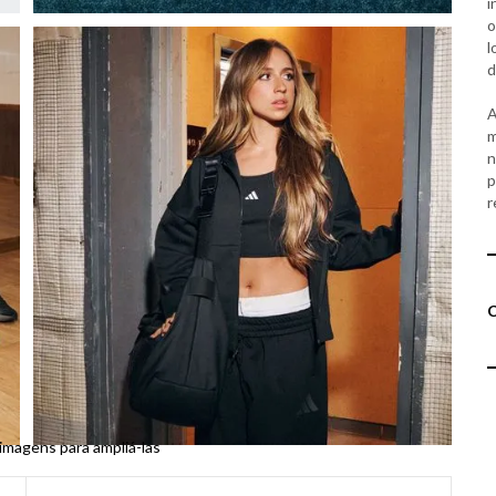
i
o
l
d
A
m
n
p
r
 imagens para ampliá-las