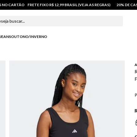
OS NO CARTÃO
FRETE FIXO R$ 12,99 BRASIL (VEJA AS REGRAS)
20% DE C
 buscar...
JEANS
OUTONO/INVERNO
A
R
F
P
R