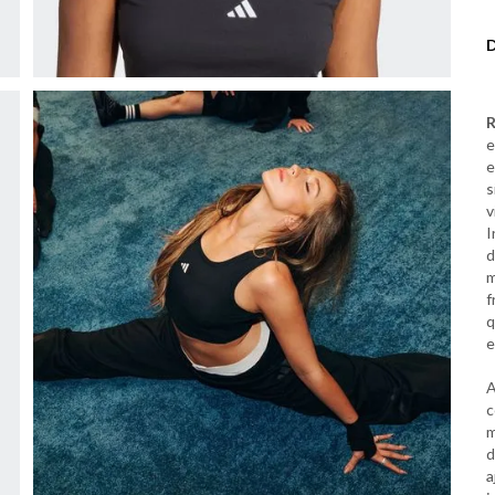
R
e
e
s
v
I
d
m
f
q
e
A
c
m
d
a