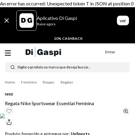
An error has occurred: Unexpected token T in JSON at position 0
Aplicativo Di Gaspi
ver
Baixe agora
20% CASHBACK
Entrar
Digite o produto ou marca que deseja buscar...
Termos mais buscados
Feminino
Roupas
Regatas
1
º
tênis feminino
NIKE
2
º
tenis
Regata Nike Sportswear Essential Feminina
3
º
moletom
4
º
tênis masculino
Produto fornecido e entregue por:
UpSports