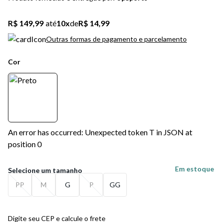
5
º
bota
R$ 149,99
até
10
x
de
R$ 14,99
6
º
sandalia
Outras formas de pagamento e parcelamento
7
º
jeans
Cor
8
º
chuteira
9
º
salto
10
º
new balance
An error has occurred: Unexpected token T in JSON at
position 0
Em estoque
PP
M
G
P
GG
Digite seu CEP e calcule o frete