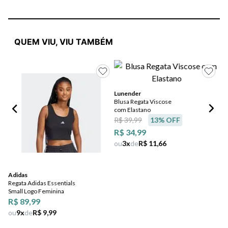
QUEM VIU, VIU TAMBÉM
Lunender
Po
Blusa Regata Viscose
Re
com Elastano
Sin
R$
R$ 39,99
13
% OFF
ou
R$ 34,99
ou
3
x
de
R$ 11,66
Adidas
Regata Adidas Essentials
Small Logo Feminina
R$ 89,99
ou
9
x
de
R$ 9,99