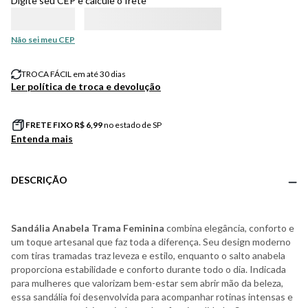
Digite seu CEP e calcule o frete
Não sei meu CEP
TROCA FÁCIL em até 30 dias
Ler política de troca e devolução
FRETE FIXO R$
6,99
no estado de SP
Entenda mais
DESCRIÇÃO
Sandália Anabela Trama Feminina
combina elegância, conforto e
um toque artesanal que faz toda a diferença. Seu design moderno
com tiras tramadas traz leveza e estilo, enquanto o salto anabela
proporciona estabilidade e conforto durante todo o dia. Indicada
para mulheres que valorizam bem-estar sem abrir mão da beleza,
essa sandália foi desenvolvida para acompanhar rotinas intensas e