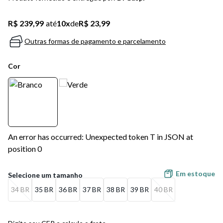
5
º
bota
R$ 239,99
até
10
x
de
R$ 23,99
6
º
sandalia
Outras formas de pagamento e parcelamento
7
º
jeans
Cor
8
º
salto
9
º
chuteira
10
º
new balance
An error has occurred: Unexpected token T in JSON at
position 0
Em estoque
34 BR
35 BR
36 BR
37 BR
38 BR
39 BR
40 BR