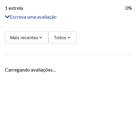
1 estrela
0%
Escreva uma avaliação
Adicionar avaliação
Título
Mais recentes
Todos
Avalie o produto de 1 a 5 estrelas
Carregando avaliações…
Seu nome
Sua localização
Endereço de email