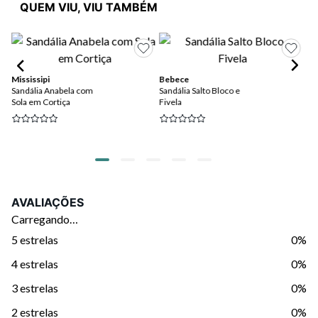
QUEM VIU, VIU TAMBÉM
Mississipi
Bebece
Vi
Sandália Anabela com
Sandália Salto Bloco e
Sa
Sola em Cortiça
Fivela
Co
AVALIAÇÕES
Carregando…
5 estrelas
0%
4 estrelas
0%
3 estrelas
0%
2 estrelas
0%