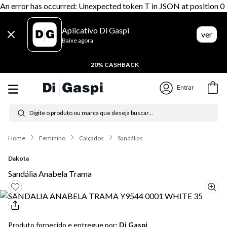
An error has occurred: Unexpected token T in JSON at position 0
Aplicativo Di Gaspi
ver
Baixe agora
20% CASHBACK
Entrar
Digite o produto ou marca que deseja buscar...
Termos mais buscados
Feminino
Calçados
Sandálias
1
º
tênis feminino
Dakota
2
º
tenis
Sandália Anabela Trama
3
º
moletom
4
º
tênis masculino
Produto fornecido e entregue por:
Di Gaspi