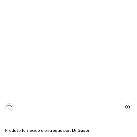
5
º
bota
6
º
sandalia
7
º
jeans
8
º
salto
9
º
new balance
10
º
tênis infantil
Produto fornecido e entregue por:
Di Gaspi