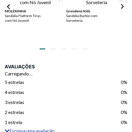
MOLEKINHA
Grendene Kids
Gr
Sandália Flatform Tiras
Sandália Barbie com
Sa
com Nó Juvenil
Sorveteria
Mo
AVALIAÇÕES
Carregando…
5 estrelas
0%
4 estrelas
0%
3 estrelas
0%
2 estrelas
0%
1 estrela
0%
Escreva uma avaliação