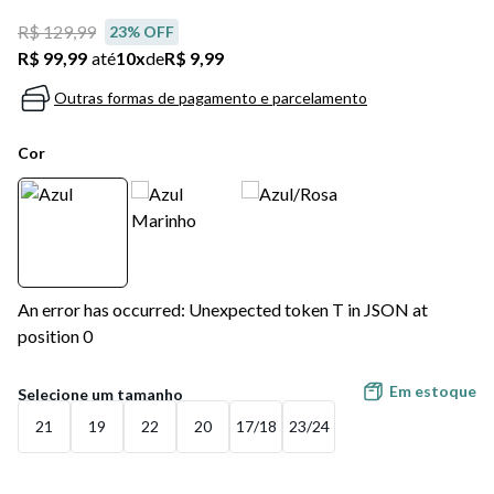
R$ 129,99
23
% OFF
R$ 99,99
até
10
x
de
R$ 9,99
Outras formas de pagamento e parcelamento
Cor
An error has occurred: Unexpected token T in JSON at
position 0
Em estoque
21
19
22
20
17/18
23/24