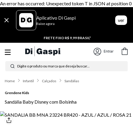
An error has occurred: Unexpected token T in JSON at position 0
Aplicativo Di Gaspi
ver
Baixe agora
FRETE FIXO R$ 9,99 BRASIL*
Entrar
Digite o produto ou marca que deseja buscar...
Termos mais buscados
Infantil
Calçados
Sandálias
1
º
tênis feminino
Grendene Kids
2
º
tenis
Sandália Baby Disney com Bolsinha
3
º
moletom
4
º
tênis masculino