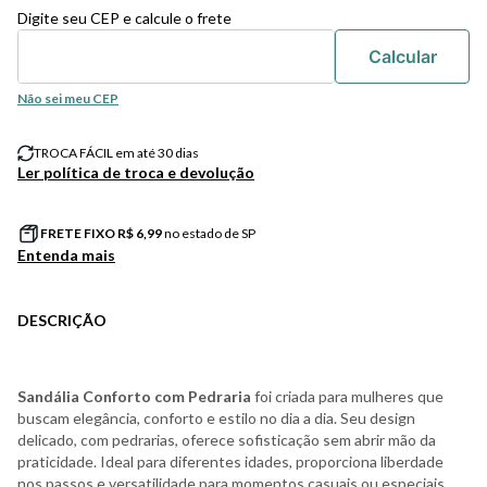
Digite seu CEP e calcule o frete
Não sei meu CEP
TROCA FÁCIL em até 30 dias
Ler política de troca e devolução
FRETE FIXO R$
6,99
no estado de SP
Entenda mais
DESCRIÇÃO
Sandália Conforto com Pedraria
foi criada para mulheres que
buscam elegância, conforto e estilo no dia a dia. Seu design
delicado, com pedrarias, oferece sofisticação sem abrir mão da
praticidade. Ideal para diferentes idades, proporciona liberdade
nos passos e versatilidade para momentos casuais ou especiais.