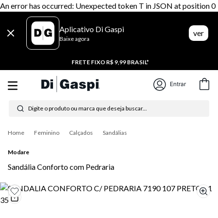
An error has occurred: Unexpected token T in JSON at position 0
Aplicativo Di Gaspi
ver
Baixe agora
FRETE FIXO R$ 9,99 BRASIL*
Entrar
Digite o produto ou marca que deseja buscar...
Termos mais buscados
Feminino
Calçados
Sandálias
1
º
tenis
Modare
2
º
tênis feminino
Sandália Conforto com Pedraria
3
º
moletom
4
º
tênis masculino