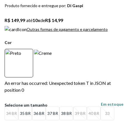
5
º
bota
Produto fornecido e entregue por:
Di Gaspi
6
º
sandalia
R$ 149,99
até
10
x
de
R$ 14,99
7
º
salto
Outras formas de pagamento e parcelamento
8
º
jeans
Cor
9
º
chuteira
10
º
chinelo
An error has occurred: Unexpected token T in JSON at
position 0
Em estoque
34 BR
35 BR
36 BR
37 BR
38 BR
39 BR
40 BR
33