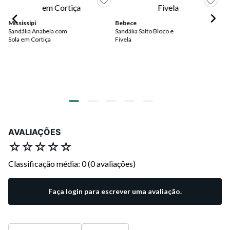
Mississipi
Bebece
Vi
Sandália Anabela com
Sandália Salto Bloco e
Sa
Sola em Cortiça
Fivela
Co
AVALIAÇÕES
☆
☆
☆
☆
☆
Classificação média: 0
(0 avaliações)
Faça login para escrever uma avaliação.