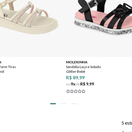
A
MOLEKINHA
tform Tiras
Sandália Laço e Solado
nil
Glitter Bebê
R$ 89,99
ou
9
x
de
R$ 9,99
5 est