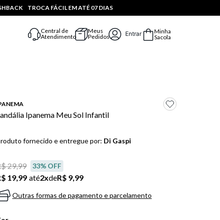
ASHBACK
TROCA FÁCIL EM ATÉ 07 DIAS
Central de
Meus
Minha
Entrar
Atendimento
Pedidos
Sacola
PANEMA
andália Ipanema Meu Sol Infantil
roduto fornecido e entregue por:
Di Gaspi
$ 29,99
33
% OFF
$ 19,99
até
2
x
de
R$ 9,99
Outras formas de pagamento e parcelamento
Cor