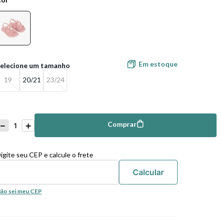
Em estoque
19
20/21
23/24
－
＋
Comprar
mprar
igite seu CEP e calcule o frete
ão sei meu CEP