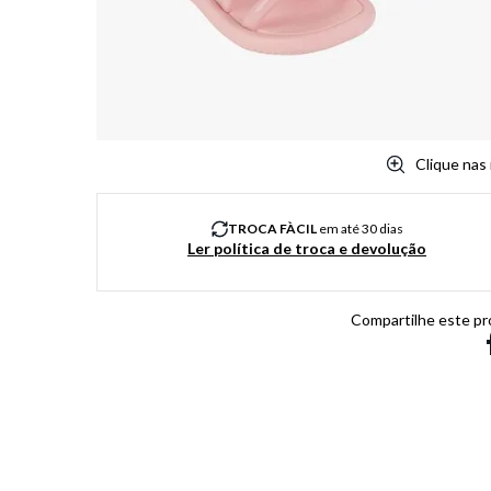
8
º
salto
9
º
chuteira
10
º
new balance
Clique nas
TROCA FÀCIL
em até 30 dias
Ler política de troca e devolução
Compartilhe este pr