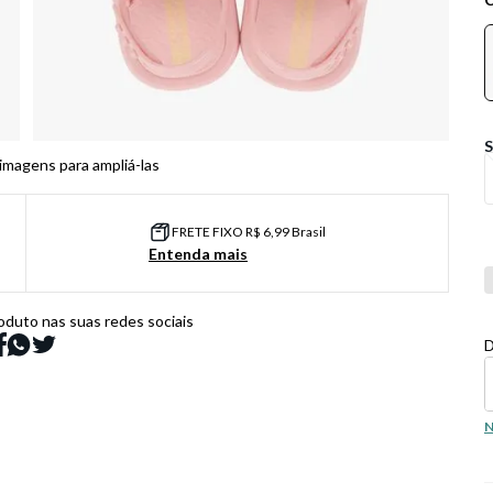
 imagens para ampliá-las
FRETE FIXO R$ 6,99 Brasil
Entenda mais
Co
oduto nas suas redes sociais
D
N