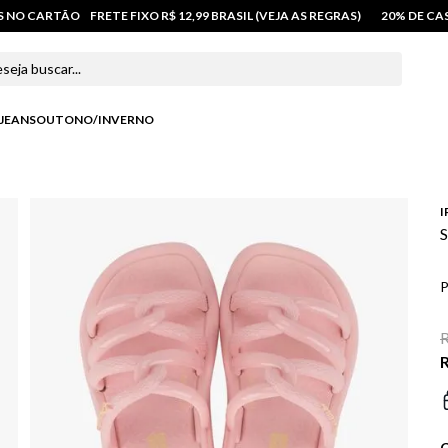
OS NO CARTÃO
FRETE FIXO R$ 12,99 BRASIL (VEJA AS REGRAS)
20% DE C
 buscar...
JEANS
OUTONO/INVERNO
I
S
P
R
R