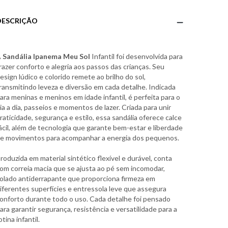
DESCRIÇÃO
A
Sandália Ipanema Meu Sol
Infantil foi desenvolvida para
razer conforto e alegria aos passos das crianças. Seu
esign lúdico e colorido remete ao brilho do sol,
ransmitindo leveza e diversão em cada detalhe. Indicada
ara meninas e meninos em idade infantil, é perfeita para o
ia a dia, passeios e momentos de lazer. Criada para unir
raticidade, segurança e estilo, essa sandália oferece calce
ácil, além de tecnologia que garante bem-estar e liberdade
e movimentos para acompanhar a energia dos pequenos.
roduzida em material sintético flexível e durável, conta
om correia macia que se ajusta ao pé sem incomodar,
olado antiderrapante que proporciona firmeza em
iferentes superfícies e entressola leve que assegura
onforto durante todo o uso. Cada detalhe foi pensado
ara garantir segurança, resistência e versatilidade para a
otina infantil.