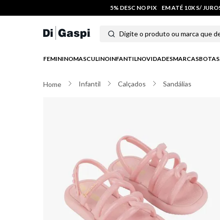
5% DESC NO PIX
EM ATÉ 10X S/ JUR
Digite o produto ou marca que deseja
Termos mais buscados
FEMININO
MASCULINO
INFANTIL
NOVIDADES
MARCAS
BOTAS
1
º
tênis feminino
Infantil
Calçados
Sandálias
2
º
tenis
3
º
moletom
4
º
tênis masculino
5
º
bota
6
º
sandalia
7
º
jeans