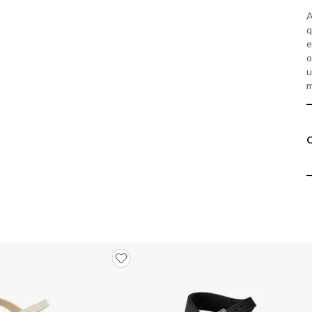
A
q
e
o
u
m