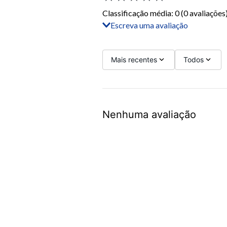
Classificação média: 0
(0 avaliações
Escreva uma avaliação
Adicionar avaliação
Título
Mais recentes
Todos
Avalie o produto de 1 a 5 estrelas
Nenhuma avaliação
Seu nome
Sua localização
Endereço de email
Escreva uma avaliação