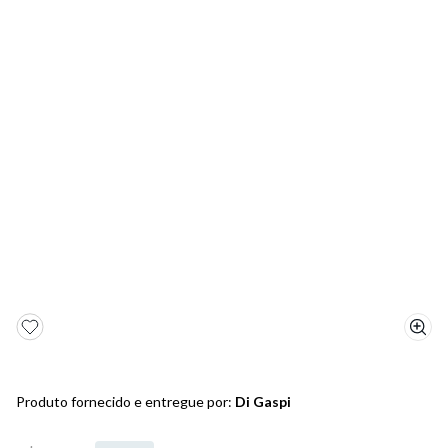
5
º
bota
6
º
sandalia
7
º
jeans
8
º
salto
9
º
new balance
10
º
tênis infantil
Produto fornecido e entregue por:
Di Gaspi