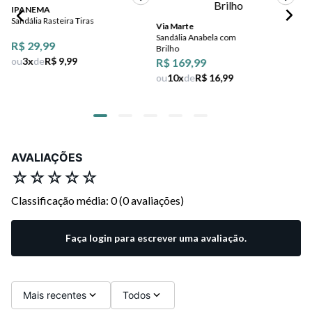
IPANEMA
Sandália Rasteira Tiras
Via Marte
Da
Sandália Anabela com
San
R$ 29,99
Brilho
Tr
ou
3
x
de
R$ 9,99
R$ 169,99
ou
10
x
de
R$ 16,99
AVALIAÇÕES
☆
☆
☆
☆
☆
Classificação média: 0
(0 avaliações)
Faça login para escrever uma avaliação.
Mais recentes
Todos