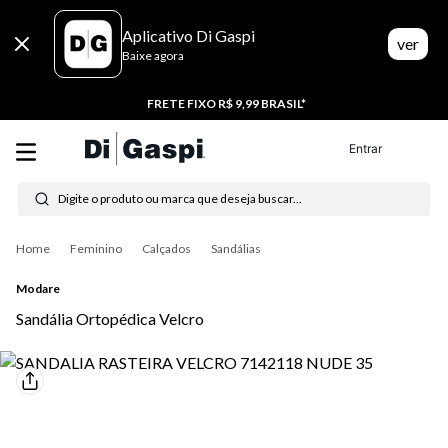
Aplicativo Di Gaspi
ver
Baixe agora
20% CASHBACK
Entrar
Digite o produto ou marca que deseja buscar...
Termos mais buscados
Feminino
Calçados
Sandálias
1
º
tênis feminino
Modare
Sandália Ortopédica Velcro
2
º
tenis
3
º
moletom
4
º
tênis masculino