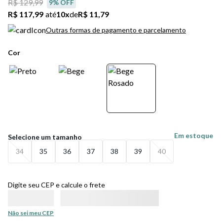
R$ 129,99
9
% OFF
R$ 117,99
até
10
x
de
R$ 11,79
Outras formas de pagamento e parcelamento
Cor
Em estoque
34
35
36
37
38
39
40
Digite seu CEP e calcule o frete
Não sei meu CEP