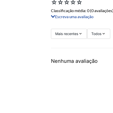
☆
☆
☆
☆
☆
Classificação média: 0
(0 avaliações
Escreva uma avaliação
Adicionar avaliação
Título
Mais recentes
Todos
Avalie o produto de 1 a 5 estrelas
Nenhuma avaliação
Seu nome
Sua localização
Endereço de email