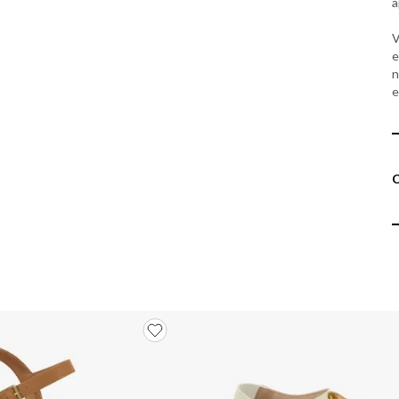
a
V
e
n
e