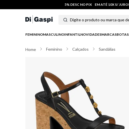
5% DESC NO PIX
EM ATÉ 10X S/ JUR
Digite o produto ou marca que deseja
Termos mais buscados
FEMININO
MASCULINO
INFANTIL
NOVIDADES
MARCAS
BOTAS
1
º
tênis feminino
Feminino
Calçados
Sandálias
2
º
tenis
3
º
moletom
4
º
tênis masculino
5
º
bota
6
º
sandalia
7
º
jeans