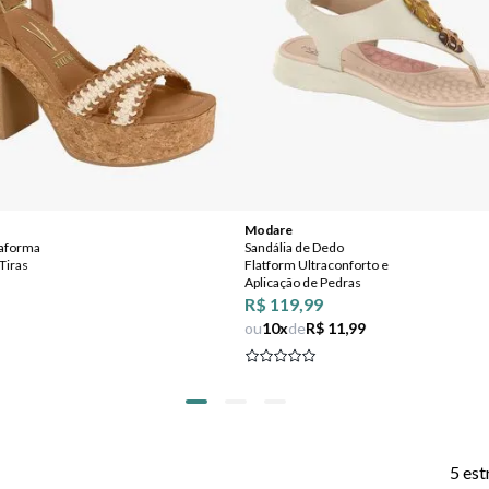
Modare
taforma
Sandália de Dedo
Tiras
Flatform Ultraconforto e
Aplicação de Pedras
R$ 119,99
ou
10
x
de
R$ 11,99
5 est