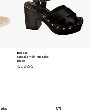
Bebece
Bebece
Sandália Meia Pata Salto
Sandália Meia Pa
Bloco
Bloco
relas
0%