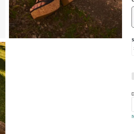
Co
D
N