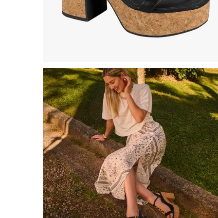
8
º
chuteira
9
º
salto
10
º
new balance