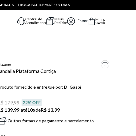
ASHBACK
TROCA FÁCIL EM ATÉ 07 DIAS
Central de
Meus
Minha
Entrar
Atendimento
Pedidos
Sacola
izzano
andalia Plataforma Cortiça
roduto fornecido e entregue por:
Di Gaspi
$ 179,99
22
% OFF
$ 139,99
até
10
x
de
R$ 13,99
Outras formas de pagamento e parcelamento
Cor