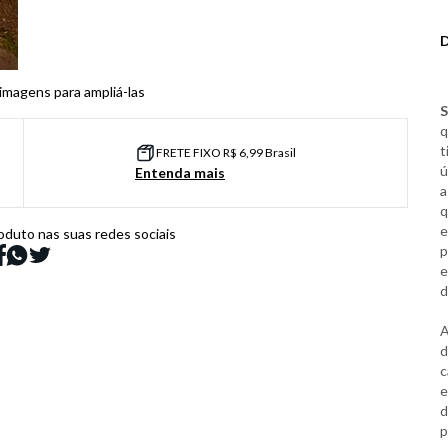
 imagens para ampliá-las
S
q
t
FRETE FIXO R$ 6,99 Brasil
ú
Entenda mais
a
q
e
oduto nas suas redes sociais
p
e
d
A
d
c
e
d
p