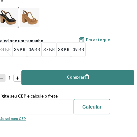
Em estoque
34 BR
35 BR
36 BR
37 BR
38 BR
39 BR
－
＋
Comprar
mprar
igite seu CEP e calcule o frete
ão sei meu CEP