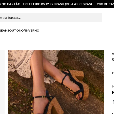
OS NO CARTÃO
FRETE FIXO R$ 12,99 BRASIL (VEJA AS REGRAS)
20% DE C
 buscar...
JEANS
OUTONO/INVERNO
V
S
P
R
R