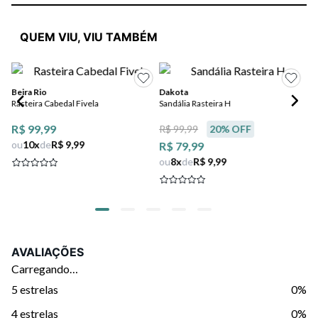
QUEM VIU, VIU TAMBÉM
Beira Rio
Dakota
Mo
Rasteira Cabedal Fivela
Sandália Rasteira H
Sa
De
R$ 99,99
R$
R$ 99,99
20
% OFF
ou
10
x
de
R$ 9,99
ou
R$ 79,99
ou
8
x
de
R$ 9,99
AVALIAÇÕES
Carregando…
5 estrelas
0%
4 estrelas
0%