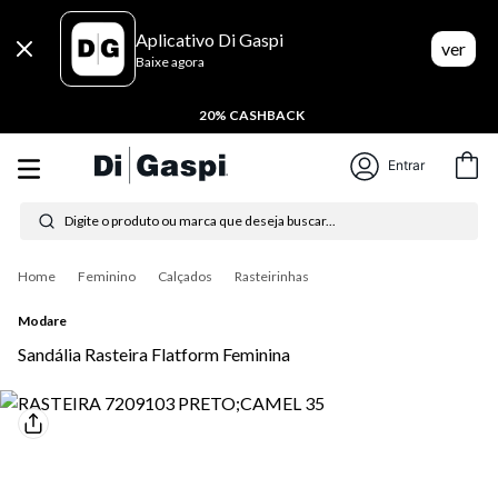
Aplicativo Di Gaspi
ver
Baixe agora
20% CASHBACK
Entrar
Digite o produto ou marca que deseja buscar...
Termos mais buscados
Feminino
Calçados
Rasteirinhas
1
º
tênis feminino
Modare
Sandália Rasteira Flatform Feminina
2
º
tenis
3
º
moletom
4
º
tênis masculino