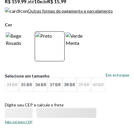
R$ 159,99
até
10
x
de
R$ 15,99
Outras formas de pagamento e parcelamento
Cor
Em estoque
34 BR
35 BR
36 BR
37 BR
38 BR
39 BR
40 BR
Digite seu CEP e calcule o frete
Não sei meu CEP