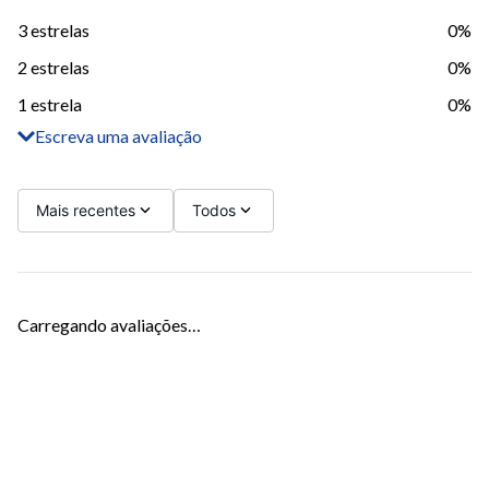
3 estrelas
0%
2 estrelas
0%
1 estrela
0%
Escreva uma avaliação
Adicionar avaliação
Título
Mais recentes
Todos
Avalie o produto de 1 a 5 estrelas
Carregando avaliações…
Seu nome
Sua localização