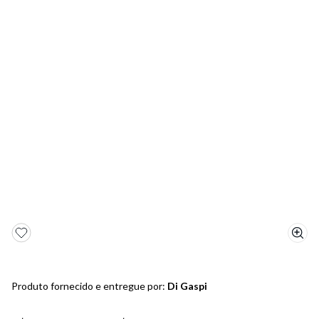
5
º
bota
6
º
sandalia
7
º
jeans
8
º
salto
9
º
chuteira
10
º
new balance
Produto fornecido e entregue por:
Di Gaspi