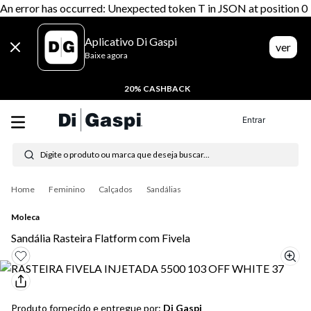
An error has occurred: Unexpected token T in JSON at position 0
Aplicativo Di Gaspi
ver
Baixe agora
20% CASHBACK
Entrar
Digite o produto ou marca que deseja buscar...
Termos mais buscados
Feminino
Calçados
Sandálias
1
º
tênis feminino
Moleca
2
º
tenis
Sandália Rasteira Flatform com Fivela
3
º
moletom
4
º
tênis masculino
Produto fornecido e entregue por:
Di Gaspi