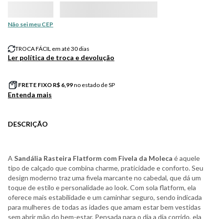
Não sei meu CEP
TROCA FÁCIL em até 30 dias
Ler política de troca e devolução
FRETE FIXO R$
6,99
no estado de SP
Entenda mais
DESCRIÇÃO
A
Sandália Rasteira Flatform com Fivela da Moleca
é aquele
tipo de calçado que combina charme, praticidade e conforto. Seu
design moderno traz uma fivela marcante no cabedal, que dá um
toque de estilo e personalidade ao look. Com sola flatform, ela
oferece mais estabilidade e um caminhar seguro, sendo indicada
para mulheres de todas as idades que amam estar bem vestidas
sem abrir mão do bem-estar. Pensada para o dia a dia corrido, ela