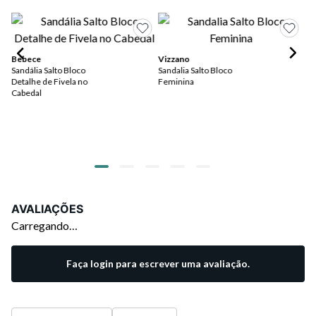
Bebece
Vizzano
Vi
Sandália Salto Bloco
Sandalia Salto Bloco
San
Detalhe de Fivela no
Feminina
Fe
Cabedal
AVALIAÇÕES
Carregando…
Faça login para escrever uma avaliação.