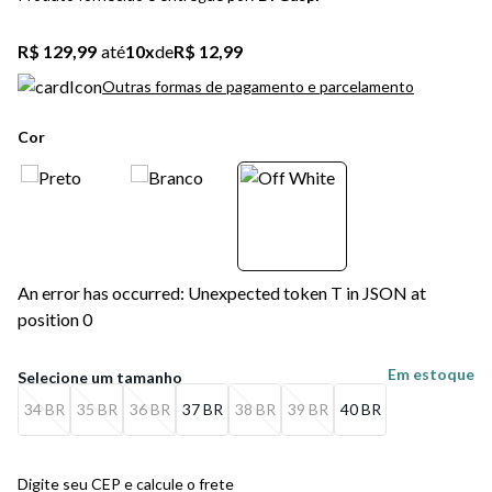
5
º
bota
R$ 129,99
até
10
x
de
R$ 12,99
6
º
sandalia
Outras formas de pagamento e parcelamento
7
º
jeans
Cor
8
º
chuteira
9
º
salto
10
º
new balance
An error has occurred: Unexpected token T in JSON at
position 0
Em estoque
34 BR
35 BR
36 BR
37 BR
38 BR
39 BR
40 BR
Digite seu CEP e calcule o frete