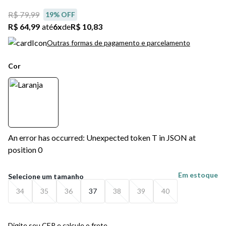
R$ 79,99
19
% OFF
R$ 64,99
até
6
x
de
R$ 10,83
Outras formas de pagamento e parcelamento
Cor
An error has occurred: Unexpected token T in JSON at
position 0
Em estoque
34
35
36
37
38
39
40
Digite seu CEP e calcule o frete