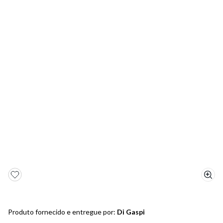
5
º
bota
6
º
sandalia
7
º
jeans
8
º
salto
9
º
new balance
10
º
tênis infantil
Produto fornecido e entregue por:
Di Gaspi