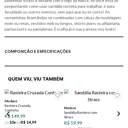
pedrinhas strass e detalhe com o logo da marca. Se você está se
perguntando como usar sandália rasteira para trabalhar, ir para
faculdade ou outros eventos, vem aqui que eu te conto! As
rasteirinhas ficam lindas se combinadas com calças de modelagem
mom ou retas, vestidos midi ou longos, shorts jeans ou alfaiataria,
pantacourts ou pantalonas. Escolha já a sua e arrase nos looks!
COMPOSIÇÃO E ESPECIFICAÇÕES
QUEM VIU, VIU TAMBÉM
Modare
Rasteira Cruzada
Moleca
Vi
Conforto
Sandália Rasteira com
Ra
R$ 149,99
Strass
De
ou
10
x
de
R$ 14,99
R$ 59,99