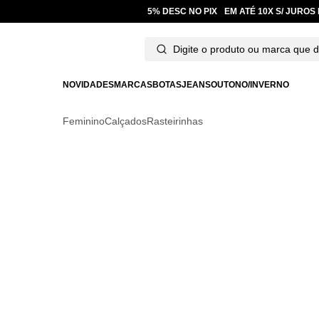
5% DESC NO PIX
EM ATÉ 10X S/ JUR
NOVIDADES
MARCAS
BOTAS
JEANS
OUTONO/INVERNO
Feminino
Calçados
Rasteirinhas