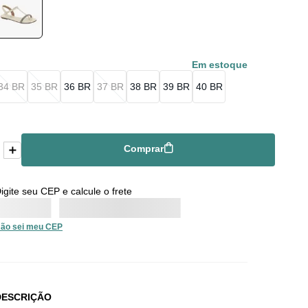
Em estoque
34 BR
35 BR
36 BR
37 BR
38 BR
39 BR
40 BR
＋
Comprar
Comprar
igite seu CEP e calcule o frete
ão sei meu CEP
DESCRIÇÃO