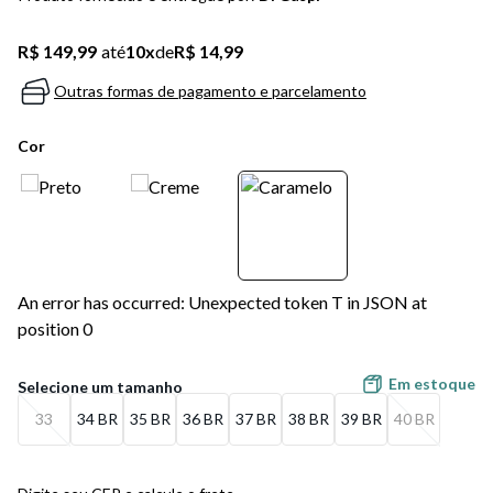
5
º
bota
R$ 149,99
até
10
x
de
R$ 14,99
6
º
sandalia
Outras formas de pagamento e parcelamento
7
º
jeans
Cor
8
º
salto
9
º
chuteira
10
º
new balance
An error has occurred: Unexpected token T in JSON at
position 0
Em estoque
33
34 BR
35 BR
36 BR
37 BR
38 BR
39 BR
40 BR