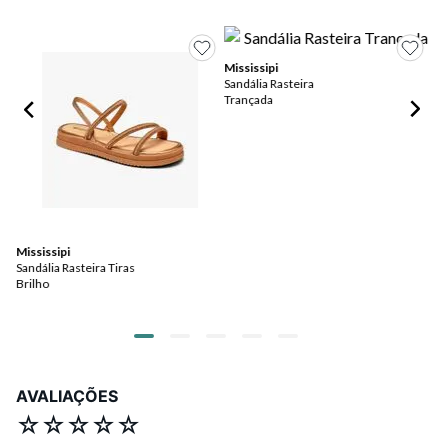
Mississipi
Sandália Rasteira
Da
Trançada
Ras
Da
R$
ou
Mississipi
Sandália Rasteira Tiras
Brilho
AVALIAÇÕES
☆
☆
☆
☆
☆