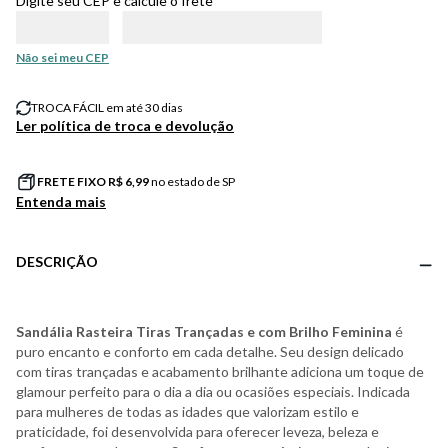
Digite seu CEP e calcule o frete
Não sei meu CEP
TROCA FÁCIL em até 30 dias
Ler política de troca e devolução
FRETE FIXO R$
6,99
no estado de SP
Entenda mais
DESCRIÇÃO
Sandália Rasteira Tiras Trançadas e com Brilho Feminina
é
puro encanto e conforto em cada detalhe. Seu design delicado
com tiras trançadas e acabamento brilhante adiciona um toque de
glamour perfeito para o dia a dia ou ocasiões especiais. Indicada
para mulheres de todas as idades que valorizam estilo e
praticidade, foi desenvolvida para oferecer leveza, beleza e