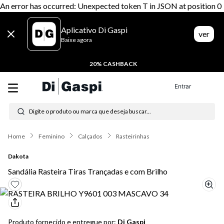
An error has occurred: Unexpected token T in JSON at position 0
Aplicativo Di Gaspi
ver
Baixe agora
20% CASHBACK
Entrar
Digite o produto ou marca que deseja buscar...
Termos mais buscados
Feminino
Calçados
Rasteirinhas
1
º
tênis feminino
Dakota
2
º
tenis
Sandália Rasteira Tiras Trançadas e com Brilho
3
º
moletom
4
º
tênis masculino
Produto fornecido e entregue por:
Di Gaspi