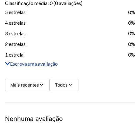
Classificação média: 0
(0 avaliações)
5 estrelas
0%
4 estrelas
0%
3 estrelas
0%
2 estrelas
0%
1 estrela
0%
Escreva uma avaliação
Adicionar avaliação
Título
Mais recentes
Todos
Avalie o produto de 1 a 5 estrelas
Nenhuma avaliação
Seu nome