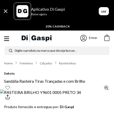
Aplicativo Di Gaspi
ver
Baixe agora
20% CASHBACK
Entrar
Digite o produto ou marca que deseja buscar...
Termos mais buscados
Feminino
Calçados
Rasteirinhas
1
º
tênis feminino
Dakota
Sandália Rasteira Tiras Trançadas e com Brilho
2
º
tenis
3
º
moletom
4
º
tênis masculino
Produto fornecido e entregue por:
Di Gaspi