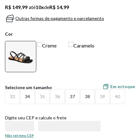
5
º
bota
R$ 149,99
até
10
x
de
R$ 14,99
6
º
sandalia
Outras formas de pagamento e parcelamento
7
º
jeans
Cor
8
º
salto
9
º
new balance
10
º
tênis infantil
Em estoque
33
34
35
36
37
38
39
40
Digite seu CEP e calcule o frete
Não sei meu CEP