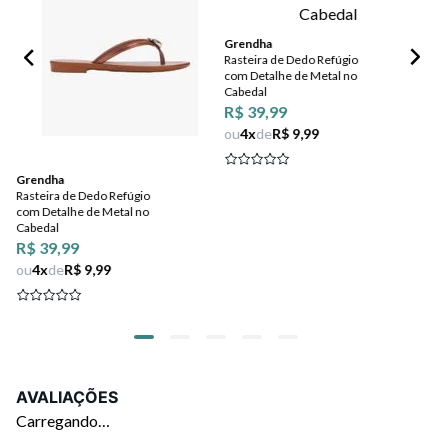
Sa
Grendha
Rasteira de Dedo Refúgio
com Detalhe de Metal no
Cabedal
R$ 39,99
ou
4
x
de
R$ 9,99
Grendha
Rasteira de Dedo Refúgio
com Detalhe de Metal no
Cabedal
R$ 39,99
ou
4
x
de
R$ 9,99
AVALIAÇÕES
Carregando…