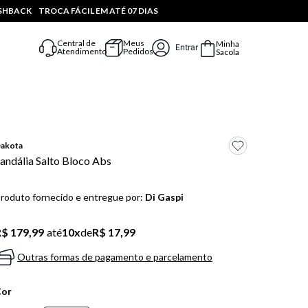
ASHBACK
TROCA FÁCIL EM ATÉ 07 DIAS
Central de
Meus
Minha
Entrar
Atendimento
Pedidos
Sacola
akota
andália Salto Bloco Abs
roduto fornecido e entregue por:
Di Gaspi
$ 179,99
até
10
x
de
R$ 17,99
Outras formas de pagamento e parcelamento
Cor