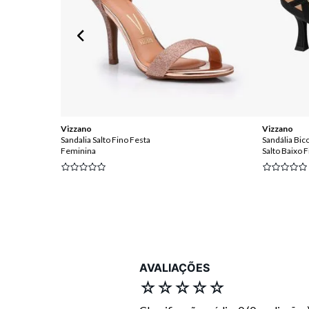
Vizzano
Vizzano
Sandalia Salto Fino Festa
Sandália Bic
Feminina
Salto Baixo 
 OFF
AVALIAÇÕES
☆
☆
☆
☆
☆