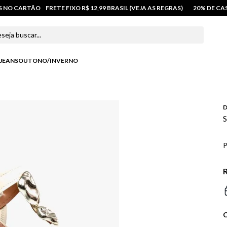
OS NO CARTÃO
FRETE FIXO R$ 12,99 BRASIL (VEJA AS REGRAS)
20% DE C
 buscar...
JEANS
OUTONO/INVERNO
D
S
P
R