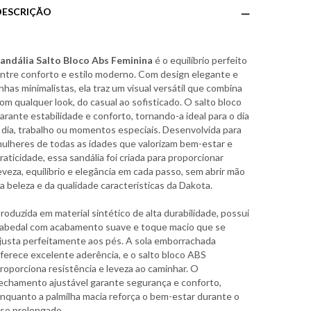
DESCRIÇÃO
andália Salto Bloco Abs Feminina
é o equilíbrio perfeito
ntre conforto e estilo moderno. Com design elegante e
inhas minimalistas, ela traz um visual versátil que combina
om qualquer look, do casual ao sofisticado. O salto bloco
arante estabilidade e conforto, tornando-a ideal para o dia
 dia, trabalho ou momentos especiais. Desenvolvida para
ulheres de todas as idades que valorizam bem-estar e
raticidade, essa sandália foi criada para proporcionar
eveza, equilíbrio e elegância em cada passo, sem abrir mão
a beleza e da qualidade características da Dakota.
roduzida em material sintético de alta durabilidade, possui
abedal com acabamento suave e toque macio que se
justa perfeitamente aos pés. A sola emborrachada
ferece excelente aderência, e o salto bloco ABS
roporciona resistência e leveza ao caminhar. O
echamento ajustável garante segurança e conforto,
nquanto a palmilha macia reforça o bem-estar durante o
so prolongado.