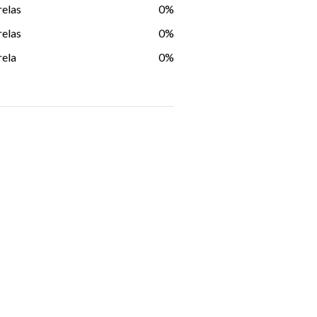
relas
0%
relas
0%
rela
0%