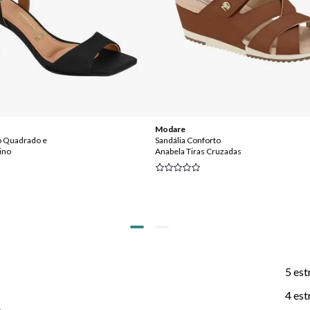
Modare
o Quadrado e
Sandália Conforto
Fino
Anabela Tiras Cruzadas
5 est
4 est