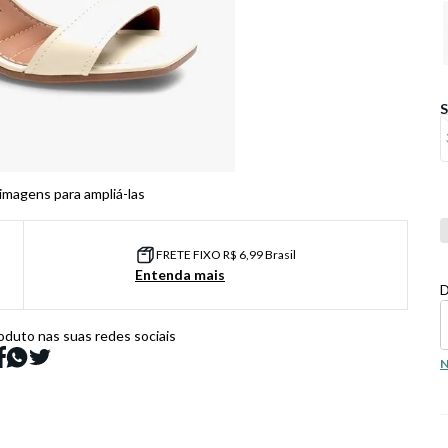
 imagens para ampliá-las
Co
FRETE FIXO R$ 6,99 Brasil
Entenda mais
D
oduto nas suas redes sociais
N