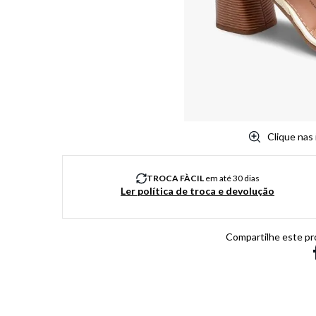
8
º
chuteira
9
º
salto
10
º
new balance
Clique nas
TROCA FÀCIL
em até 30 dias
Ler política de troca e devolução
Compartilhe este pr