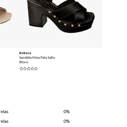
Bebece
Bebece
Sandália Meia Pata Salto
Sandália Meia Pa
Bloco
Bloco
relas
0%
relas
0%