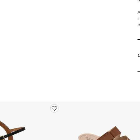
A
i
e