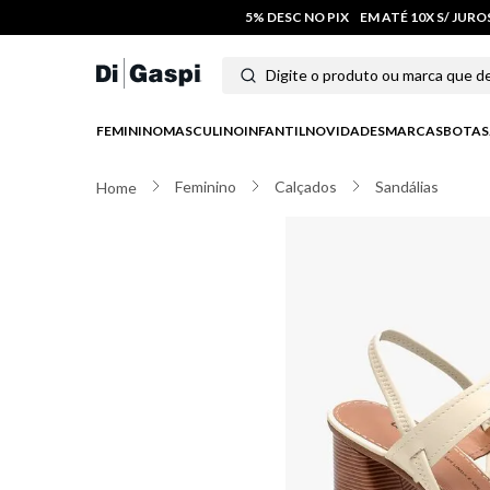
5% DESC NO PIX
EM ATÉ 10X S/ JUR
Digite o produto ou marca que deseja
Termos mais buscados
FEMININO
MASCULINO
INFANTIL
NOVIDADES
MARCAS
BOTAS
1
º
tênis feminino
Feminino
Calçados
Sandálias
2
º
tenis
3
º
moletom
4
º
tênis masculino
5
º
bota
6
º
sandalia
7
º
jeans