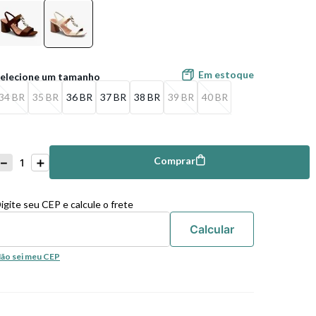
Em estoque
34 BR
35 BR
36 BR
37 BR
38 BR
39 BR
40 BR
－
＋
Comprar
mprar
igite seu CEP e calcule o frete
ão sei meu CEP