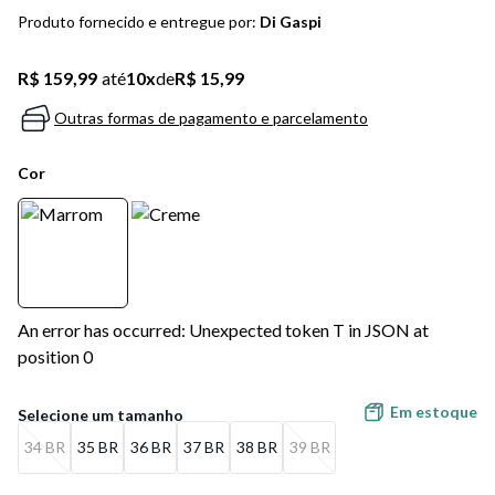
5
º
bota
Produto fornecido e entregue por:
Di Gaspi
6
º
sandalia
R$ 159,99
até
10
x
de
R$ 15,99
7
º
jeans
Outras formas de pagamento e parcelamento
8
º
salto
Cor
9
º
chuteira
10
º
new balance
An error has occurred: Unexpected token T in JSON at
position 0
Em estoque
34 BR
35 BR
36 BR
37 BR
38 BR
39 BR