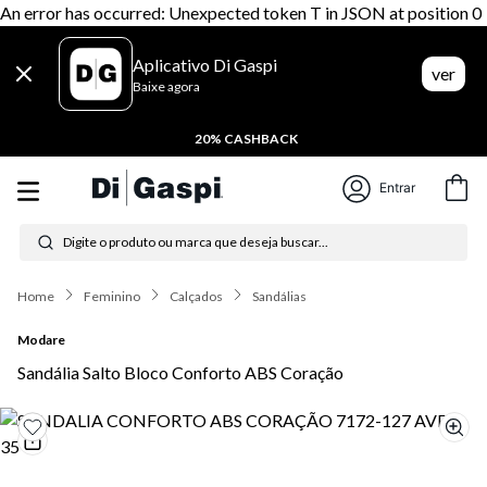
An error has occurred: Unexpected token T in JSON at position 0
Aplicativo Di Gaspi
ver
Baixe agora
20% CASHBACK
Entrar
Digite o produto ou marca que deseja buscar...
Termos mais buscados
Feminino
Calçados
Sandálias
1
º
tênis feminino
Modare
2
º
tenis
Sandália Salto Bloco Conforto ABS Coração
3
º
moletom
4
º
tênis masculino